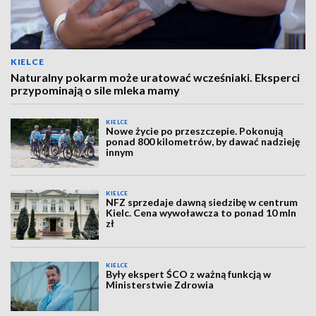
KIELCE
Naturalny pokarm może uratować wcześniaki. Eksperci
przypominają o sile mleka mamy
KIELCE
Nowe życie po przeszczepie. Pokonują
ponad 800 kilometrów, by dawać nadzieję
innym
KIELCE
NFZ sprzedaje dawną siedzibę w centrum
Kielc. Cena wywoławcza to ponad 10 mln
zł
KIELCE
Były ekspert ŚCO z ważną funkcją w
Ministerstwie Zdrowia