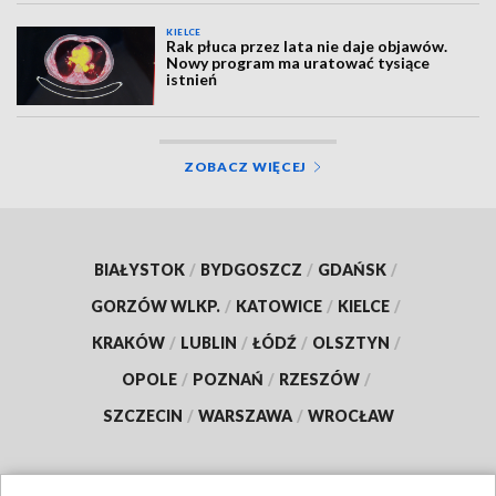
KIELCE
Rak płuca przez lata nie daje objawów.
Nowy program ma uratować tysiące
istnień
ZOBACZ WIĘCEJ
BIAŁYSTOK
/
BYDGOSZCZ
/
GDAŃSK
/
GORZÓW WLKP.
/
KATOWICE
/
KIELCE
/
KRAKÓW
/
LUBLIN
/
ŁÓDŹ
/
OLSZTYN
/
OPOLE
/
POZNAŃ
/
RZESZÓW
/
SZCZECIN
/
WARSZAWA
/
WROCŁAW