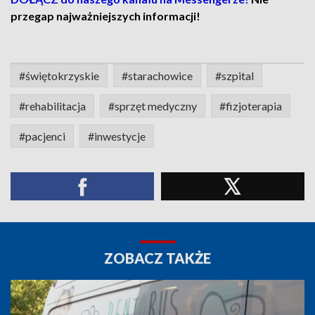
przegap najważniejszych informacji!
#świętokrzyskie
#starachowice
#szpital
#rehabilitacja
#sprzęt medyczny
#fizjoterapia
#pacjenci
#inwestycje
ZOBACZ TAKŻE