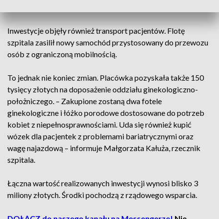
kierownik Ośrodka Rehabilitacji Dorosłych.
Inwestycje objęły również transport pacjentów. Flotę
szpitala zasilił nowy samochód przystosowany do przewozu
osób z ograniczoną mobilnością.
To jednak nie koniec zmian. Placówka pozyskała także 150
tysięcy złotych na doposażenie oddziału ginekologiczno-
położniczego. – Zakupione zostaną dwa fotele
ginekologiczne i łóżko porodowe dostosowane do potrzeb
kobiet z niepełnosprawnościami. Uda się również kupić
wózek dla pacjentek z problemami bariatrycznymi oraz
wagę najazdową – informuje Małgorzata Kałuża, rzecznik
szpitala.
Łączna wartość realizowanych inwestycji wynosi blisko 3
miliony złotych. Środki pochodzą z rządowego wsparcia.
DOŁĄCZ do naszego kanału na Messengerze!
Nie