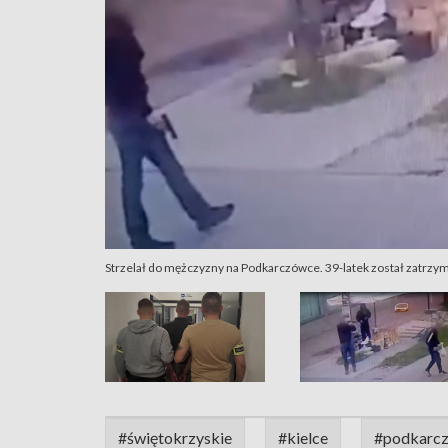
Strzelał do mężczyzny na Podkarczówce. 39-latek został zatrzyman
#świętokrzyskie
#kielce
#podkarc