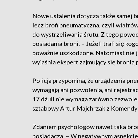
Nowe ustalenia dotyczą także samej bron
lecz broń pneumatyczna, czyli wiatró
do wystrzeliwania śrutu. Z tego powod
posiadania broni. – Jeżeli trafi się k
poważnie uszkodzone. Natomiast nie jes
wyjaśnia ekspert zajmujący się bronią
Policja przypomina, że urządzenia pne
wymagają ani pozwolenia, ani rejestra
17 dżuli nie wymaga zarówno zezwolenia
sztabowy Artur Majchrzak z Komendy 
Zdaniem psychologów nawet taka broń
posiadacza. – W negatywnym aspekcie