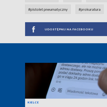
#pistolet pneumatyczny
#prokuratura
UDOSTĘPNIJ NA FACEBOOKU
KIELCE