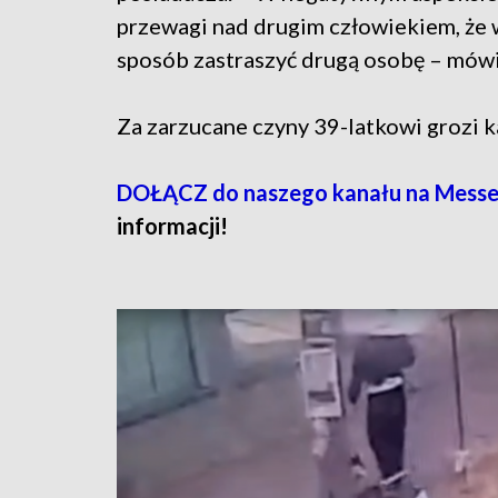
przewagi nad drugim człowiekiem, że w 
sposób zastraszyć drugą osobę – mów
Za zarzucane czyny 39-latkowi grozi k
DOŁĄCZ do naszego kanału na Messe
informacji!