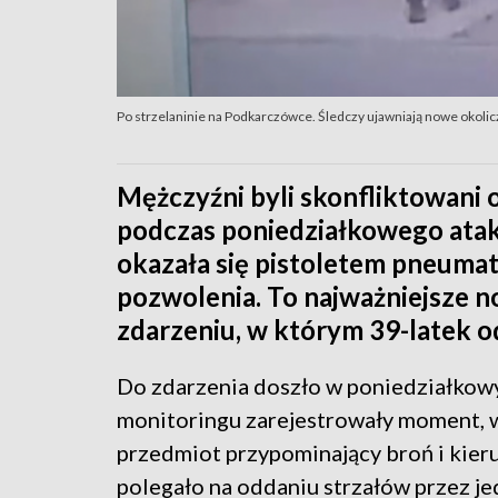
Po strzelaninie na Podkarczówce. Śledczy ujawniają nowe okolic
Mężczyźni byli skonfliktowani 
podczas poniedziałkowego atak
okazała się pistoletem pneum
pozwolenia. To najważniejsze n
zdarzeniu, w którym 39-latek o
Do zdarzenia doszło w poniedziałkow
monitoringu zarejestrowały moment, 
przedmiot przypominający broń i kieru
polegało na oddaniu strzałów przez j