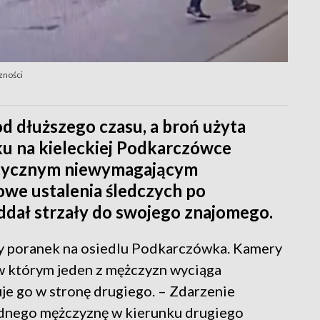
zności
od dłuższego czasu, a broń użyta
u na kieleckiej Podkarczówce
atycznym niewymagającym
owe ustalenia śledczych po
ddał strzały do swojego znajomego.
y poranek na osiedlu Podkarczówka. Kamery
w którym jeden z mężczyzn wyciąga
je go w stronę drugiego. – Zdarzenie
ednego mężczyznę w kierunku drugiego