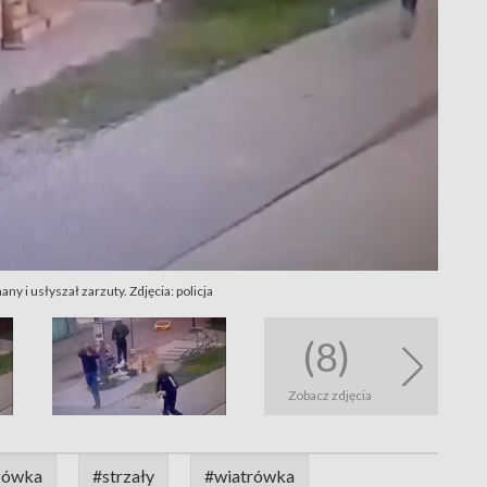
y i usłyszał zarzuty. Zdjęcia: policja
(8)
Zobacz zdjęcia
zówka
#strzały
#wiatrówka