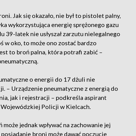
i. Jak się okazało, nie był to pistolet palny,
wka wykorzystująca energię sprężonego gazu
u 39-latek nie usłyszał zarzutu nielegalnego
ogoś w oko, to może ono zostać bardzo
t to broń palna, która potrafi zabić –
 pneumatyczną.
umatyczne o energii do 17 dżuli nie
cji. – Urządzenie pneumatyczne z energią do
, jak i rejestracji – podkreśla aspirant
Wojewódzkiej Policji w Kielcach.
 może jednak wpływać na zachowanie jej
 posiadanie broni może dawać poczucie