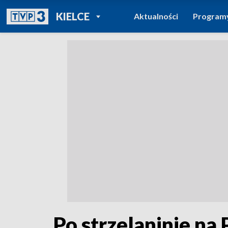
POWRÓT DO
KIELCE
Aktualności
Program
TVP REGIONY
Po strzelaninie na