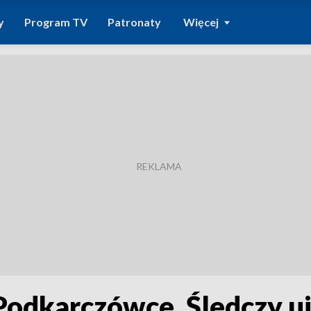
y
Program TV
Patronaty
Więcej
 Podkarczówce. Śledczy 