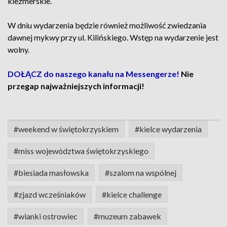
klezmerskie.
W dniu wydarzenia będzie również możliwość zwiedzania
dawnej mykwy przy ul. Kilińskiego. Wstęp na wydarzenie jest
wolny.
DOŁĄCZ do naszego kanału na Messengerze!
Nie
przegap najważniejszych informacji!
#weekend w świętokrzyskiem
#kielce wydarzenia
#miss województwa świętokrzyskiego
#biesiada masłowska
#szalom na wspólnej
#zjazd wcześniaków
#kielce challenge
#wianki ostrowiec
#muzeum zabawek