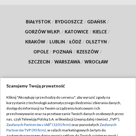
BIAŁYSTOK
/
BYDGOSZCZ
/
GDAŃSK
/
GORZÓW WLKP.
/
KATOWICE
/
KIELCE
/
KRAKÓW
/
LUBLIN
/
ŁÓDŹ
/
OLSZTYN
/
OPOLE
/
POZNAŃ
/
RZESZÓW
/
SZCZECIN
/
WARSZAWA
/
WROCŁAW
Szanujemy Twoją prywatność
Dołącz do nas:
Kliknij "Akceptuję i przechodzę do serwisu", aby wyrazić zgody na
korzystanie z technologii automatycznego śledzenia i zbierania danych,
TVP
dostęp do informacji na Twoim urządzeniu końcowym i ich
Abonament TVP
przechowywanie oraz na przetwarzanie Twoich danych osobowych przez
Regulamin TVP
nas, czyli Telewizję Polską S.A. w likwidacji (zwaną dalej również „TVP”),
Emisja w TVP
Polityka prywatności
Zaufanych Partnerów z IAB* (1201 firm)
oraz pozostałych
Zaufanych
Partnerów TVP (93 firm)
, w celach marketingowych (w tym do
Centrum informacji TVP
Moje zgody
zautomatyzowanego dopasowania reklam do Twoich zainteresowań i