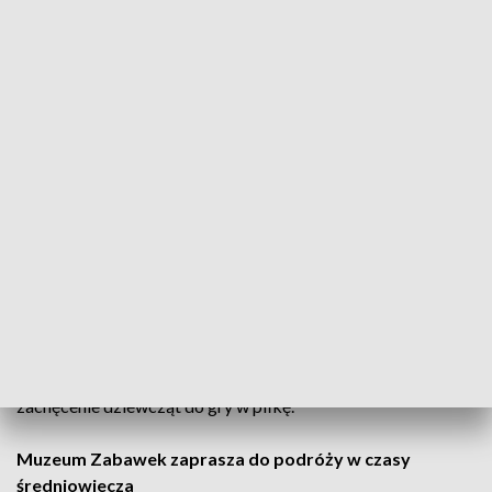
w którym obok kieleckich wystąpili również znani aktorzy z
Krakowa i Warszawy – m.in. Artur Barciś i Marek Siudym.
W Kubusiowej wersji przedstawienia swoje odzwierciedlenie
ma szopkowa kompozycja utworu. Ciekawym zabiegiem
inscenizacyjnym jest połączenie animacji lalek z teatrem
radiowym i nagraniami multimedialnymi.
„Dziewczyny. Drużyna nie tylko na boisku”
W niedzielę, 21 czerwca, na boisku przy Exbud Arenie w
Kielcach odbędzie się festiwal piłki kobiecej „Dziewczyny.
Drużyna nie tylko na boisku”. Wydarzenie rozpocznie się o
godz. 12:00 i potrwa do 15:00. Festiwal organizowany przez
Świętokrzyski Związek Piłki Nożnej oraz PZPN ma na celu
zachęcenie dziewcząt do gry w piłkę.
Muzeum Zabawek zaprasza do podróży w czasy
średniowiecza