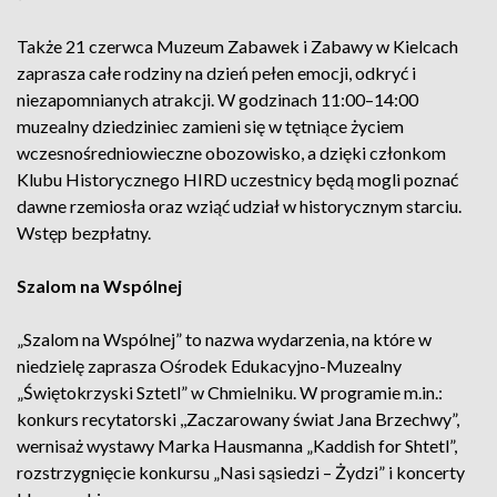
Także 21 czerwca Muzeum Zabawek i Zabawy w Kielcach
zaprasza całe rodziny na dzień pełen emocji, odkryć i
niezapomnianych atrakcji. W godzinach 11:00–14:00
muzealny dziedziniec zamieni się w tętniące życiem
wczesnośredniowieczne obozowisko, a dzięki członkom
Klubu Historycznego HIRD uczestnicy będą mogli poznać
dawne rzemiosła oraz wziąć udział w historycznym starciu.
Wstęp bezpłatny.
Szalom na Wspólnej
„Szalom na Wspólnej” to nazwa wydarzenia, na które w
niedzielę zaprasza Ośrodek Edukacyjno-Muzealny
„Świętokrzyski Sztetl” w Chmielniku. W programie m.in.:
konkurs recytatorski ,,Zaczarowany świat Jana Brzechwy”,
wernisaż wystawy Marka Hausmanna „Kaddish for Shtetl”,
rozstrzygnięcie konkursu „Nasi sąsiedzi – Żydzi” i koncerty