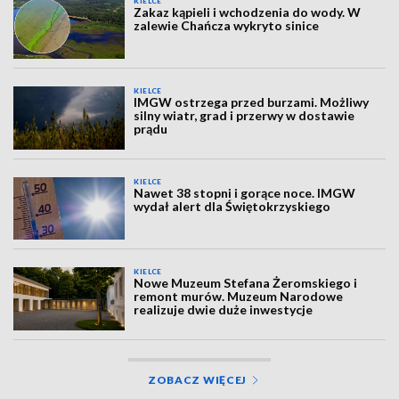
KIELCE
Zakaz kąpieli i wchodzenia do wody. W
zalewie Chańcza wykryto sinice
KIELCE
IMGW ostrzega przed burzami. Możliwy
silny wiatr, grad i przerwy w dostawie
prądu
KIELCE
Nawet 38 stopni i gorące noce. IMGW
wydał alert dla Świętokrzyskiego
KIELCE
Nowe Muzeum Stefana Żeromskiego i
remont murów. Muzeum Narodowe
realizuje dwie duże inwestycje
ZOBACZ WIĘCEJ