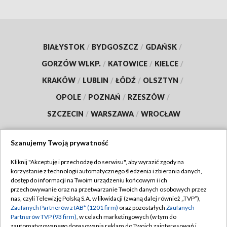
BIAŁYSTOK
/
BYDGOSZCZ
/
GDAŃSK
/
GORZÓW WLKP.
/
KATOWICE
/
KIELCE
/
KRAKÓW
/
LUBLIN
/
ŁÓDŹ
/
OLSZTYN
/
OPOLE
/
POZNAŃ
/
RZESZÓW
/
SZCZECIN
/
WARSZAWA
/
WROCŁAW
Szanujemy Twoją prywatność
Kliknij "Akceptuję i przechodzę do serwisu", aby wyrazić zgody na
Dołącz do nas:
korzystanie z technologii automatycznego śledzenia i zbierania danych,
dostęp do informacji na Twoim urządzeniu końcowym i ich
TVP
przechowywanie oraz na przetwarzanie Twoich danych osobowych przez
nas, czyli Telewizję Polską S.A. w likwidacji (zwaną dalej również „TVP”),
Abonament TVP
Regulamin TVP
Zaufanych Partnerów z IAB* (1201 firm)
oraz pozostałych
Zaufanych
Emisja w TVP
Partnerów TVP (93 firm)
, w celach marketingowych (w tym do
Polityka prywatności
zautomatyzowanego dopasowania reklam do Twoich zainteresowań i