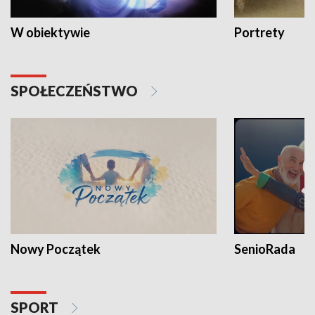
W obiektywie
Portrety
SPOŁECZEŃSTWO
Nowy Początek
SenioRada
SPORT