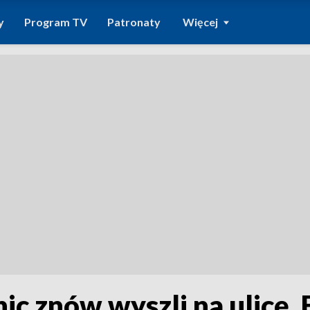
y
Program TV
Patronaty
Więcej
c znów wyszli na ulicę. 