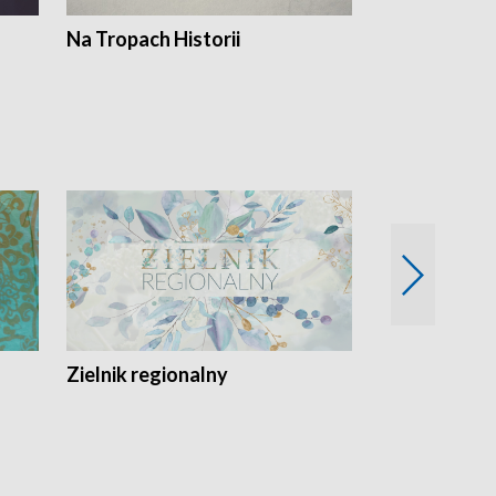
Na Tropach Historii
Szept ziemi
Zielnik regionalny
EkoLogiczni