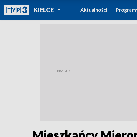
POWRÓT DO
KIELCE
Aktualności
Program
TVP REGIONY
Mieszkańcy Mieroni