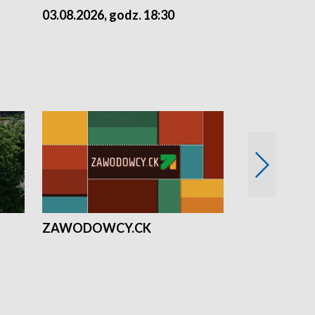
03.08.2026, godz. 18:30
02.08.2026, 
ZAWODOWCY.CK
Solidarni z U