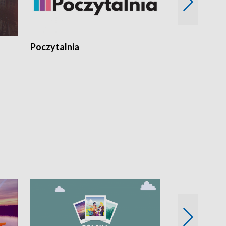
Poczytalnia
Koncerty TV