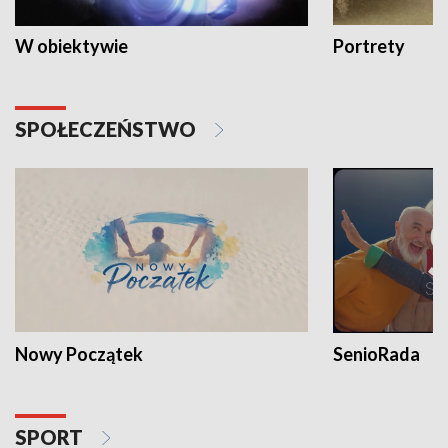
W obiektywie
Portrety
SPOŁECZEŃSTWO
Nowy Początek
SenioRada
SPORT