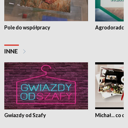
Pole do współpracy
Agrodoradcy 
INNE
Gwiazdy od Szafy
Michał... co dz