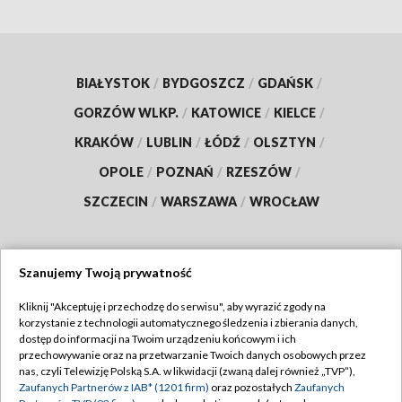
BIAŁYSTOK
/
BYDGOSZCZ
/
GDAŃSK
/
GORZÓW WLKP.
/
KATOWICE
/
KIELCE
/
KRAKÓW
/
LUBLIN
/
ŁÓDŹ
/
OLSZTYN
/
OPOLE
/
POZNAŃ
/
RZESZÓW
/
SZCZECIN
/
WARSZAWA
/
WROCŁAW
Szanujemy Twoją prywatność
Dołącz do nas:
Kliknij "Akceptuję i przechodzę do serwisu", aby wyrazić zgody na
korzystanie z technologii automatycznego śledzenia i zbierania danych,
TVP
dostęp do informacji na Twoim urządzeniu końcowym i ich
Abonament TVP
przechowywanie oraz na przetwarzanie Twoich danych osobowych przez
Regulamin TVP
nas, czyli Telewizję Polską S.A. w likwidacji (zwaną dalej również „TVP”),
Emisja w TVP
Zaufanych Partnerów z IAB* (1201 firm)
oraz pozostałych
Zaufanych
Polityka prywatności