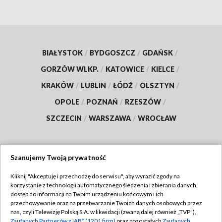
BIAŁYSTOK
/
BYDGOSZCZ
/
GDAŃSK
/
GORZÓW WLKP.
/
KATOWICE
/
KIELCE
/
KRAKÓW
/
LUBLIN
/
ŁÓDŹ
/
OLSZTYN
/
OPOLE
/
POZNAŃ
/
RZESZÓW
/
SZCZECIN
/
WARSZAWA
/
WROCŁAW
Szanujemy Twoją prywatność
Dołącz do nas:
Kliknij "Akceptuję i przechodzę do serwisu", aby wyrazić zgody na
korzystanie z technologii automatycznego śledzenia i zbierania danych,
TVP
dostęp do informacji na Twoim urządzeniu końcowym i ich
Abonament TVP
przechowywanie oraz na przetwarzanie Twoich danych osobowych przez
Regulamin TVP
nas, czyli Telewizję Polską S.A. w likwidacji (zwaną dalej również „TVP”),
Emisja w TVP
Zaufanych Partnerów z IAB* (1201 firm)
oraz pozostałych
Zaufanych
Polityka prywatności