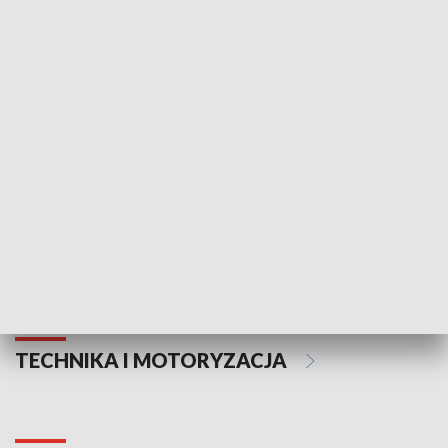
KULTURA I SZTUKA
Informator kulturalny
Drzwi do kult
TECHNIKA I MOTORYZACJA