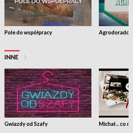
Pole do współpracy
Agrodoradcy 
INNE
Gwiazdy od Szafy
Michał... co dz