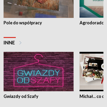
Pole do współpracy
Agrodoradcy 
INNE
Gwiazdy od Szafy
Michał... co dz