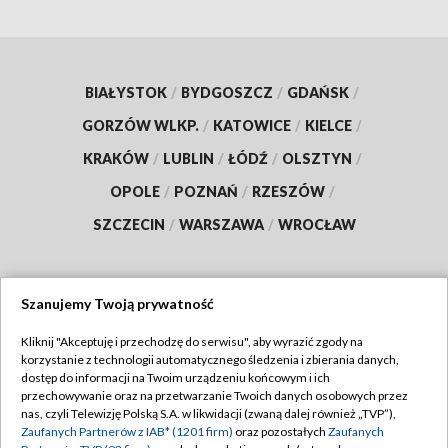
BIAŁYSTOK
/
BYDGOSZCZ
/
GDAŃSK
/
GORZÓW WLKP.
/
KATOWICE
/
KIELCE
/
KRAKÓW
/
LUBLIN
/
ŁÓDŹ
/
OLSZTYN
/
OPOLE
/
POZNAŃ
/
RZESZÓW
/
SZCZECIN
/
WARSZAWA
/
WROCŁAW
Szanujemy Twoją prywatność
Dołącz do nas:
Kliknij "Akceptuję i przechodzę do serwisu", aby wyrazić zgody na
korzystanie z technologii automatycznego śledzenia i zbierania danych,
TVP
dostęp do informacji na Twoim urządzeniu końcowym i ich
Abonament TVP
przechowywanie oraz na przetwarzanie Twoich danych osobowych przez
Regulamin TVP
nas, czyli Telewizję Polską S.A. w likwidacji (zwaną dalej również „TVP”),
Emisja w TVP
Zaufanych Partnerów z IAB* (1201 firm)
oraz pozostałych
Zaufanych
Polityka prywatności