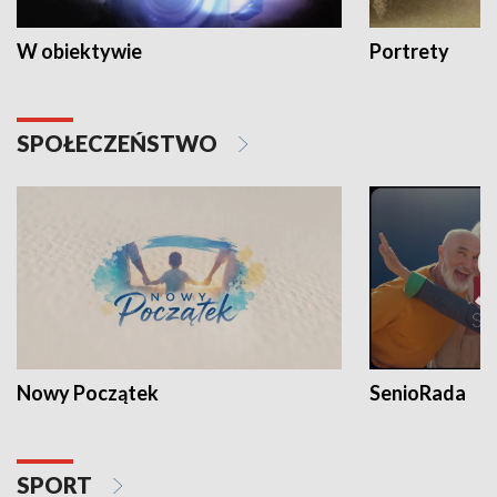
W obiektywie
Portrety
SPOŁECZEŃSTWO
Nowy Początek
SenioRada
SPORT