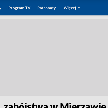
y
Program TV
Patronaty
Więcej
. zabójstwa w Mierzawie