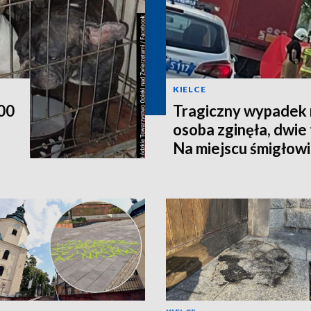
KIELCE
200
Tragiczny wypadek 
osoba zginęła, dwie t
Na miejscu śmigłow