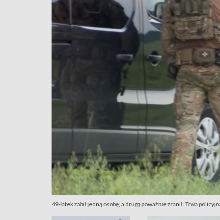
49-latek zabił jedną osobę, a drugą poważnie zranił. Trwa policyj