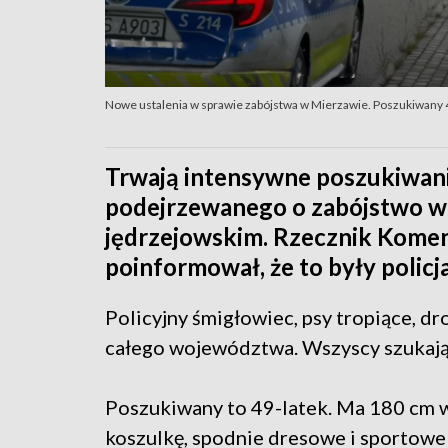
Nowe ustalenia w sprawie zabójstwa w Mierzawie. Poszukiwany 4
Trwają intensywne poszukiwan
podejrzewanego o zabójstwo w
jędrzejowskim. Rzecznik Kome
poinformował, że to były policj
Policyjny śmigłowiec, psy tropiące, dr
całego województwa. Wszyscy szukają 
Poszukiwany to 49-latek. Ma 180 cm w
koszulkę, spodnie dresowe i sportowe 