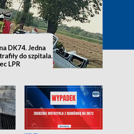
na DK74. Jedna
rafiły do szpitala.
iec LPR