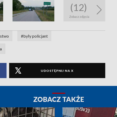
(12)
Zobacz zdjęcia
jstwo
#były policjant
a
UDOSTĘPNIJ NA X
ZOBACZ TAKŻE