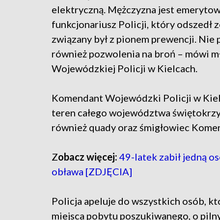
elektryczną. Mężczyzna jest emerytow
funkcjonariusz Policji, który odszedł
związany był z pionem prewencji. Nie 
również pozwolenia na broń – mówi mł
Wojewódzkiej Policji w Kielcach.
Komendant Wojewódzki Policji w Kielc
teren całego województwa świętokrzy
również quady oraz śmigłowiec Komen
Z
obacz więcej:
49-latek zabił jedną os
obława [ZDJĘCIA]
Policja apeluje do wszystkich osób, k
miejsca pobytu poszukiwanego, o piln