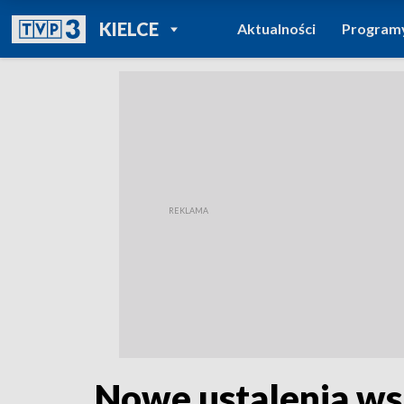
POWRÓT DO
KIELCE
Aktualności
Program
TVP REGIONY
Nowe ustalenia ws