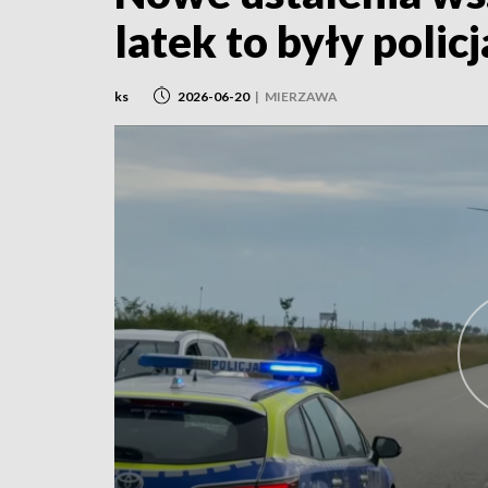
latek to były polic
ks
2026-06-20
|
MIERZAWA