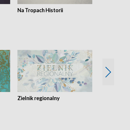
Na Tropach Historii
Szept ziemi
Zielnik regionalny
EkoLogiczni