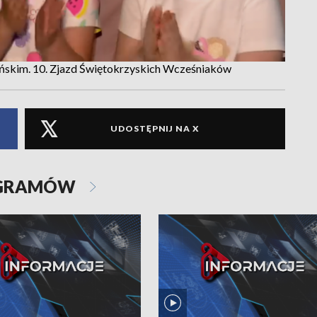
ńskim. 10. Zjazd Świętokrzyskich Wcześniaków
UDOSTĘPNIJ NA X
OGRAMÓW