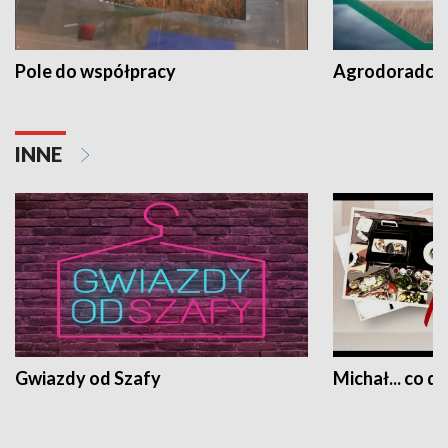
Pole do współpracy
Agrodoradcy 
INNE
Gwiazdy od Szafy
Michał... co dz