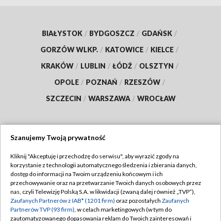
BIAŁYSTOK
/
BYDGOSZCZ
/
GDAŃSK
/
GORZÓW WLKP.
/
KATOWICE
/
KIELCE
/
KRAKÓW
/
LUBLIN
/
ŁÓDŹ
/
OLSZTYN
/
OPOLE
/
POZNAŃ
/
RZESZÓW
/
SZCZECIN
/
WARSZAWA
/
WROCŁAW
Szanujemy Twoją prywatność
Dołącz do nas:
Kliknij "Akceptuję i przechodzę do serwisu", aby wyrazić zgody na
korzystanie z technologii automatycznego śledzenia i zbierania danych,
TVP
dostęp do informacji na Twoim urządzeniu końcowym i ich
Abonament TVP
przechowywanie oraz na przetwarzanie Twoich danych osobowych przez
Regulamin TVP
nas, czyli Telewizję Polską S.A. w likwidacji (zwaną dalej również „TVP”),
Emisja w TVP
Zaufanych Partnerów z IAB* (1201 firm)
oraz pozostałych
Zaufanych
Polityka prywatności
Partnerów TVP (93 firm)
, w celach marketingowych (w tym do
Centrum informacji TVP
Moje zgody
zautomatyzowanego dopasowania reklam do Twoich zainteresowań i