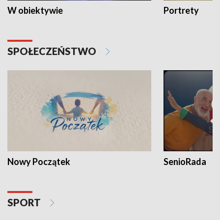
W obiektywie
Portrety
SPOŁECZEŃSTWO
Nowy Początek
SenioRada
SPORT