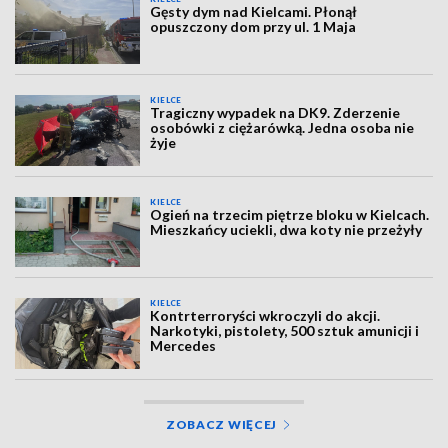
Gęsty dym nad Kielcami. Płonął
opuszczony dom przy ul. 1 Maja
KIELCE
Tragiczny wypadek na DK9. Zderzenie
osobówki z ciężarówką. Jedna osoba nie
żyje
KIELCE
Ogień na trzecim piętrze bloku w Kielcach.
Mieszkańcy uciekli, dwa koty nie przeżyły
KIELCE
Kontrterroryści wkroczyli do akcji.
Narkotyki, pistolety, 500 sztuk amunicji i
Mercedes
ZOBACZ WIĘCEJ