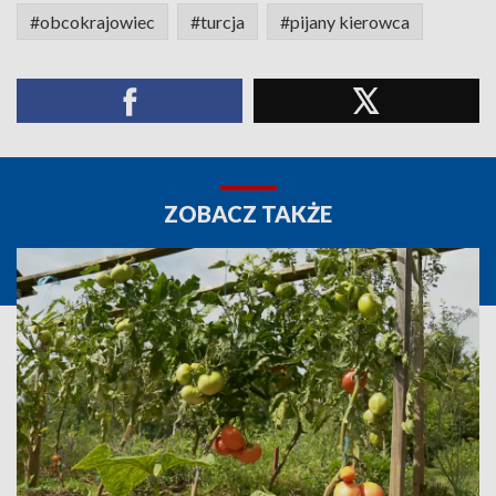
#obcokrajowiec
#turcja
#pijany kierowca
ZOBACZ TAKŻE