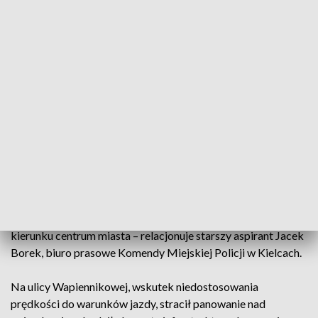
Ponad 2 promile alkoholu w organizmie miał 39-letni
obcokrajowiec, który w nocy nie zatrzymał się do
policyjnej kontroli w Kielcach. Po krótkim pościgu
stracił panowanie nad pojazdem i zakończył jazdę
przy ścianie jednego z marketów, uszkadzając znaki
i latarnię.
Do zdarzenia doszło około godziny 1 w nocy.
Funkcjonariusze Komisariatu Policji III w Kielcach próbowali
zatrzymać do kontroli kierowcę jeepa, który poruszał się
ulicą Pakosz.
Mężczyzna zignorował sygnały świetlne i dźwiękowe
wydawane przez policjantów i rozpoczął ucieczkę w
kierunku centrum miasta – relacjonuje starszy aspirant Jacek
Borek, biuro prasowe Komendy Miejskiej Policji w Kielcach.
Na ulicy Wapiennikowej, wskutek niedostosowania
prędkości do warunków jazdy, stracił panowanie nad