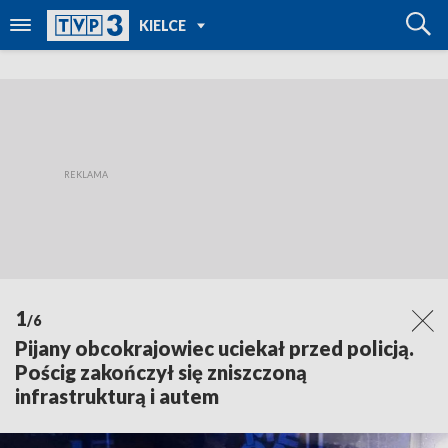
POWRÓT DO
KIELCE
TVP REGIONY
1
/6
Pijany obcokrajowiec uciekał przed policją.
Pościg zakończył się zniszczoną
infrastrukturą i autem