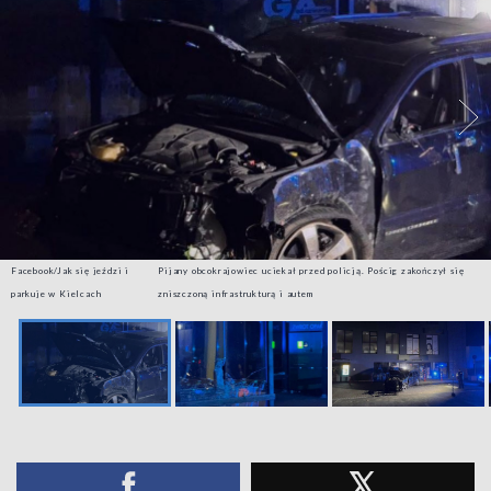
Facebook/Jak się jeździ i
Pijany obcokrajowiec uciekał przed policją. Pościg zakończył się
parkuje w Kielcach
zniszczoną infrastrukturą i autem