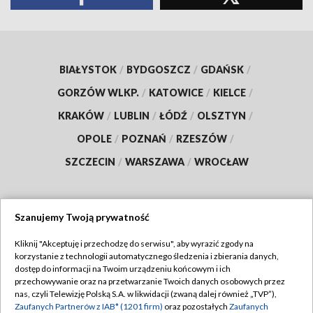
BIAŁYSTOK
/
BYDGOSZCZ
/
GDAŃSK
/
GORZÓW WLKP.
/
KATOWICE
/
KIELCE
/
KRAKÓW
/
LUBLIN
/
ŁÓDŹ
/
OLSZTYN
/
OPOLE
/
POZNAŃ
/
RZESZÓW
/
SZCZECIN
/
WARSZAWA
/
WROCŁAW
Szanujemy Twoją prywatność
Dołącz do nas:
Kliknij "Akceptuję i przechodzę do serwisu", aby wyrazić zgody na
korzystanie z technologii automatycznego śledzenia i zbierania danych,
TVP
dostęp do informacji na Twoim urządzeniu końcowym i ich
Abonament TVP
przechowywanie oraz na przetwarzanie Twoich danych osobowych przez
Regulamin TVP
nas, czyli Telewizję Polską S.A. w likwidacji (zwaną dalej również „TVP”),
Emisja w TVP
Polityka prywatności
Zaufanych Partnerów z IAB* (1201 firm)
oraz pozostałych
Zaufanych