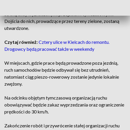
odcinkowo zamknięta zostanie droga dla pieszych i
rowerów. Ruch pieszy zostanie skierowany na południową
stronę ulicy wyznaczonymi przejściami tymczasowymi.
Dojścia do nich, prowadzące przez tereny zielone, zostaną
utwardzone.
Czytaj również:
Cztery ulice w Kielcach do remontu.
Drogowcy będą pracować także w weekendy
W miejscach, gdzie prace będą prowadzone poza jezdnią,
ruch samochodów będzie odbywał się bez utrudnień,
natomiast ciąg pieszo-rowerowy zostanie jedynie lokalnie
zwężony.
Na odcinku objętym tymczasową organizacją ruchu
obowiązywać będzie zakaz wyprzedzania oraz ograniczenie
prędkości do 30 km/h.
Zakończenie robót i przywrócenie stałej organizacji ruchu