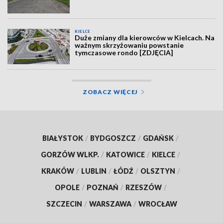
KIELCE
Duże zmiany dla kierowców w Kielcach. Na
ważnym skrzyżowaniu powstanie
tymczasowe rondo [ZDJĘCIA]
ZOBACZ WIĘCEJ
BIAŁYSTOK
/
BYDGOSZCZ
/
GDAŃSK
/
GORZÓW WLKP.
/
KATOWICE
/
KIELCE
/
KRAKÓW
/
LUBLIN
/
ŁÓDŹ
/
OLSZTYN
/
OPOLE
/
POZNAŃ
/
RZESZÓW
/
SZCZECIN
/
WARSZAWA
/
WROCŁAW