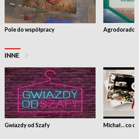
Pole do współpracy
Agrodoradcy 
INNE
Gwiazdy od Szafy
Michał... co dz