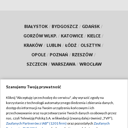
BIAŁYSTOK
/
BYDGOSZCZ
/
GDAŃSK
/
GORZÓW WLKP.
/
KATOWICE
/
KIELCE
/
KRAKÓW
/
LUBLIN
/
ŁÓDŹ
/
OLSZTYN
/
OPOLE
/
POZNAŃ
/
RZESZÓW
/
SZCZECIN
/
WARSZAWA
/
WROCŁAW
Szanujemy Twoją prywatność
Dołącz do nas:
Kliknij "Akceptuję i przechodzę do serwisu", aby wyrazić zgody na
korzystanie z technologii automatycznego śledzenia i zbierania danych,
TVP
dostęp do informacji na Twoim urządzeniu końcowym i ich
Abonament TVP
przechowywanie oraz na przetwarzanie Twoich danych osobowych przez
Regulamin TVP
nas, czyli Telewizję Polską S.A. w likwidacji (zwaną dalej również „TVP”),
Emisja w TVP
Zaufanych Partnerów z IAB* (1201 firm)
oraz pozostałych
Zaufanych
Polityka prywatności