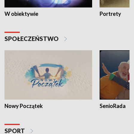
W obiektywie
Portrety
SPOŁECZEŃSTWO
Nowy Początek
SenioRada
SPORT