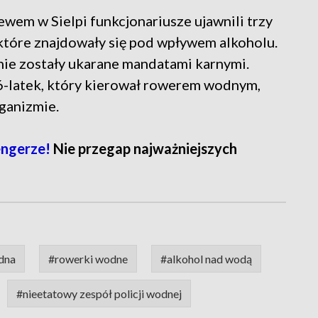
em w Sielpi funkcjonariusze ujawnili trzy
które znajdowały się pod wpływem alkoholu.
ie zostały ukarane mandatami karnymi.
6-latek, który kierował rowerem wodnym,
ganizmie.
engerze!
Nie przegap najważniejszych
dna
#rowerki wodne
#alkohol nad wodą
#nieetatowy zespół policji wodnej