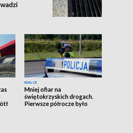
owadzi
KIELCE
zas
Mniej ofiar na
r
świętokrzyskich drogach.
iótł
Pierwsze półrocze było
rekordowo bezpieczne