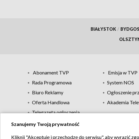
BIAŁYSTOK
/
BYDGO
OLSZTY
Abonament TVP
Emisja w TVP
Rada Programowa
System NOS
Biuro Reklamy
Ogłoszenie pr
Oferta Handlowa
Akademia Tele
Telegazeta ogłoszenia
Szanujemy Twoją prywatność
Regulamin TVP
Kliknij "Akceptuję i przechodzę do serwisu", aby wyrazić zg