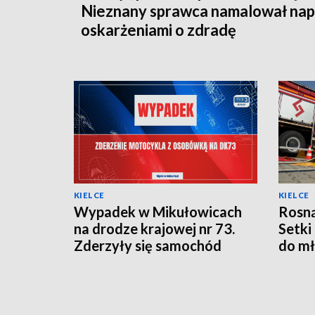
Nieznany sprawca namalował napi
oskarżeniami o zdradę
KIELCE
KIELCE
Wypadek w Mikułowicach
Rosną
na drodze krajowej nr 73.
Setki
Zderzyły się samochód
do mł
osobowy i motocykl
pożar