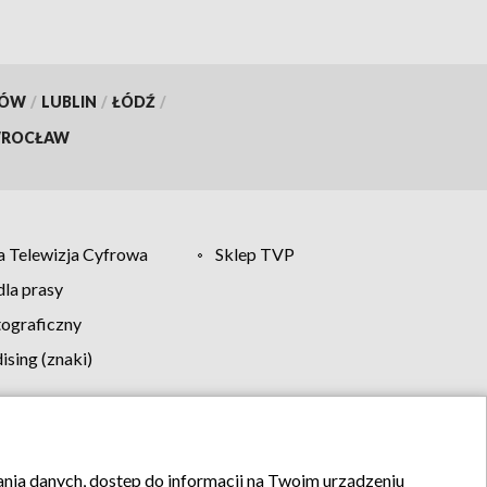
KÓW
/
LUBLIN
/
ŁÓDŹ
/
ROCŁAW
 Telewizja Cyfrowa
Sklep TVP
la prasy
tograficzny
sing (znaki)
klamy
Kontakt
rania danych, dostęp do informacji na Twoim urządzeniu