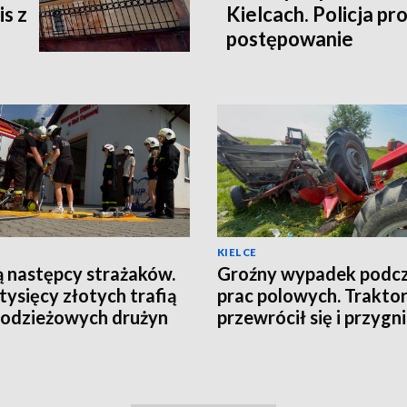
s z
Kielcach. Policja pr
postępowanie
KIELCE
 następcy strażaków.
Groźny wypadek podc
 tysięcy złotych trafią
prac polowych. Trakto
odzieżowych drużyn
przewrócił się i przygn
niczych
53-latka [ZDJĘCIA]