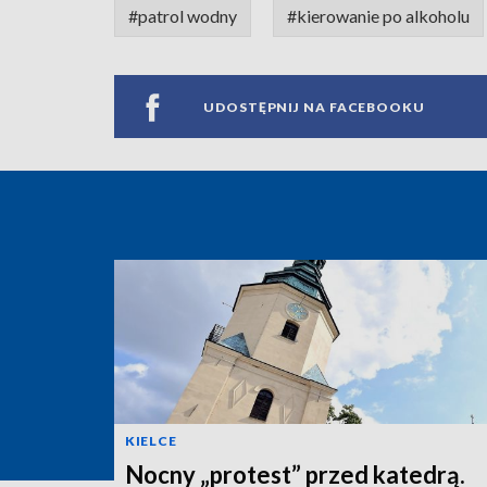
#patrol wodny
#kierowanie po alkoholu
UDOSTĘPNIJ NA FACEBOOKU
KIELCE
Nocny „protest” przed katedrą.