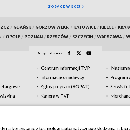
ZOBACZ WIĘCEJ
SZCZ
/
GDAŃSK
/
GORZÓW WLKP.
/
KATOWICE
/
KIELCE
/
KRA
N
/
OPOLE
/
POZNAŃ
/
RZESZÓW
/
SZCZECIN
/
WARSZAWA
/
W
Dołącz do nas:
Centrum informacji TVP
Naziemna
Informacje o nadawcy
Program d
zetargowe
Zgłoś program (ROPAT)
Serwis fo
wizyjna
Kariera w TVP
Merchandi
Polityka prywatności
Moje zgody
Pomoc
Biuro re
ody na korzystanie z technologii automatycznego śledzenia i zbie