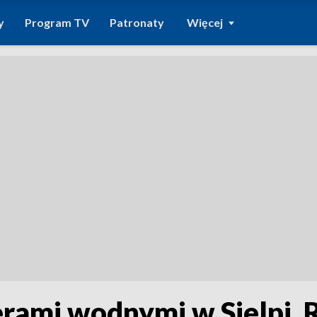
y
Program TV
Patronaty
Więcej
erami wodnymi w Sielpi. 