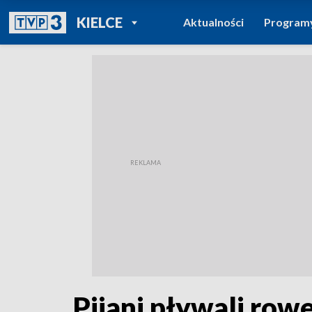
POWRÓT DO
KIELCE
Aktualności
Program
TVP REGIONY
Pijani pływali row