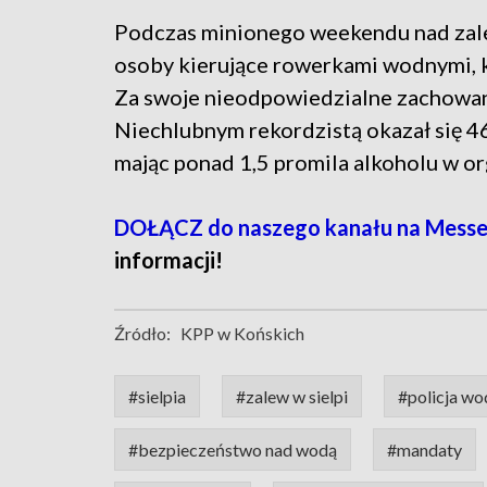
Podczas minionego weekendu nad zalew
osoby kierujące rowerkami wodnymi, 
Za swoje nieodpowiedzialne zachowan
Niechlubnym rekordzistą okazał się 4
mając ponad 1,5 promila alkoholu w or
DOŁĄCZ do naszego kanału na Mess
informacji!
Źródło:
KPP w Końskich
#sielpia
#zalew w sielpi
#policja wo
#bezpieczeństwo nad wodą
#mandaty