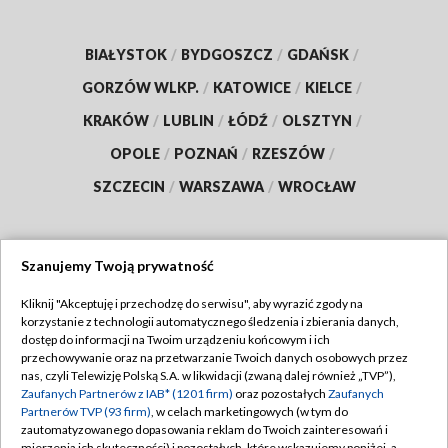
BIAŁYSTOK
/
BYDGOSZCZ
/
GDAŃSK
/
GORZÓW WLKP.
/
KATOWICE
/
KIELCE
/
KRAKÓW
/
LUBLIN
/
ŁÓDŹ
/
OLSZTYN
/
OPOLE
/
POZNAŃ
/
RZESZÓW
/
SZCZECIN
/
WARSZAWA
/
WROCŁAW
Szanujemy Twoją prywatność
Dołącz do nas:
Kliknij "Akceptuję i przechodzę do serwisu", aby wyrazić zgody na
korzystanie z technologii automatycznego śledzenia i zbierania danych,
TVP
dostęp do informacji na Twoim urządzeniu końcowym i ich
Abonament TVP
przechowywanie oraz na przetwarzanie Twoich danych osobowych przez
Regulamin TVP
nas, czyli Telewizję Polską S.A. w likwidacji (zwaną dalej również „TVP”),
Emisja w TVP
Polityka prywatności
Zaufanych Partnerów z IAB* (1201 firm)
oraz pozostałych
Zaufanych
Partnerów TVP (93 firm)
, w celach marketingowych (w tym do
Centrum informacji TVP
Moje zgody
zautomatyzowanego dopasowania reklam do Twoich zainteresowań i
mierzenia ich skuteczności) i pozostałych, które wskazujemy poniżej, a