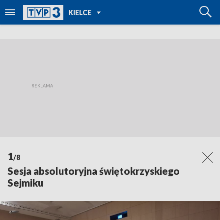
POWRÓT DO
KIELCE
TVP REGIONY
1
/8
Sesja absolutoryjna świętokrzyskiego
Sejmiku