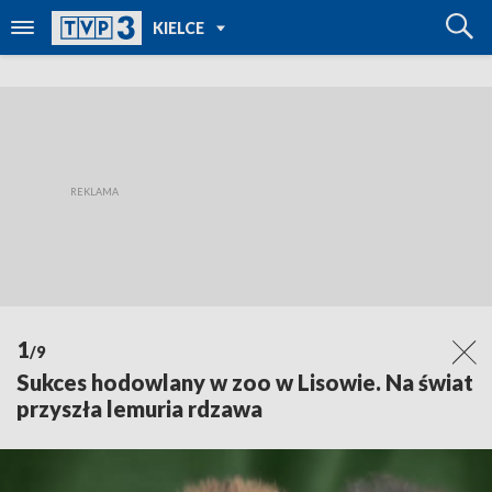
POWRÓT DO
KIELCE
TVP REGIONY
1
/9
Sukces hodowlany w zoo w Lisowie. Na świat
przyszła lemuria rdzawa