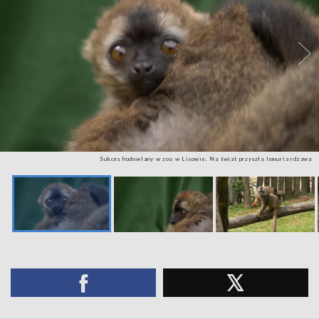
Sukces hodowlany w zoo w Lisowie. Na świat przyszła lemuria rdzawa