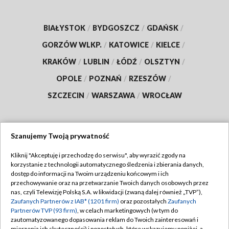
BIAŁYSTOK
/
BYDGOSZCZ
/
GDAŃSK
/
GORZÓW WLKP.
/
KATOWICE
/
KIELCE
/
KRAKÓW
/
LUBLIN
/
ŁÓDŹ
/
OLSZTYN
/
OPOLE
/
POZNAŃ
/
RZESZÓW
/
SZCZECIN
/
WARSZAWA
/
WROCŁAW
Szanujemy Twoją prywatność
Dołącz do nas:
Kliknij "Akceptuję i przechodzę do serwisu", aby wyrazić zgody na
korzystanie z technologii automatycznego śledzenia i zbierania danych,
TVP
dostęp do informacji na Twoim urządzeniu końcowym i ich
Abonament TVP
przechowywanie oraz na przetwarzanie Twoich danych osobowych przez
Regulamin TVP
nas, czyli Telewizję Polską S.A. w likwidacji (zwaną dalej również „TVP”),
Emisja w TVP
Polityka prywatności
Zaufanych Partnerów z IAB* (1201 firm)
oraz pozostałych
Zaufanych
Partnerów TVP (93 firm)
, w celach marketingowych (w tym do
Centrum informacji TVP
Moje zgody
zautomatyzowanego dopasowania reklam do Twoich zainteresowań i
mierzenia ich skuteczności) i pozostałych, które wskazujemy poniżej, a