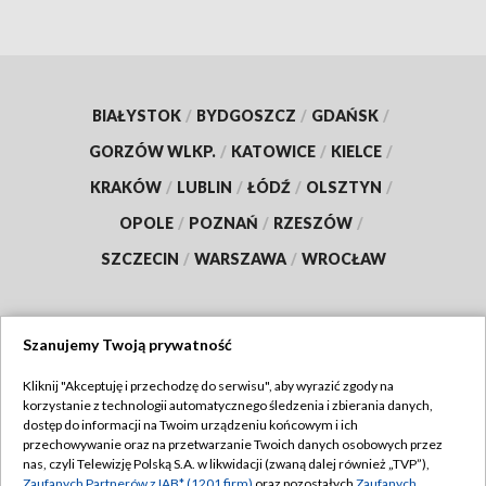
BIAŁYSTOK
/
BYDGOSZCZ
/
GDAŃSK
/
GORZÓW WLKP.
/
KATOWICE
/
KIELCE
/
KRAKÓW
/
LUBLIN
/
ŁÓDŹ
/
OLSZTYN
/
OPOLE
/
POZNAŃ
/
RZESZÓW
/
SZCZECIN
/
WARSZAWA
/
WROCŁAW
Szanujemy Twoją prywatność
Dołącz do nas:
Kliknij "Akceptuję i przechodzę do serwisu", aby wyrazić zgody na
korzystanie z technologii automatycznego śledzenia i zbierania danych,
TVP
dostęp do informacji na Twoim urządzeniu końcowym i ich
Abonament TVP
przechowywanie oraz na przetwarzanie Twoich danych osobowych przez
Regulamin TVP
nas, czyli Telewizję Polską S.A. w likwidacji (zwaną dalej również „TVP”),
Emisja w TVP
Zaufanych Partnerów z IAB* (1201 firm)
oraz pozostałych
Zaufanych
Polityka prywatności