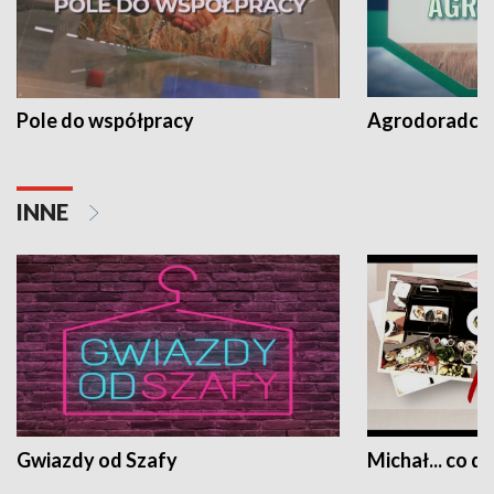
Pole do współpracy
Agrodoradcy 
INNE
Gwiazdy od Szafy
Michał... co dz