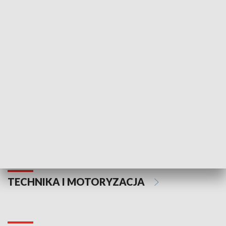
KULTURA I SZTUKA
Informator kulturalny
Drzwi do kult
TECHNIKA I MOTORYZACJA