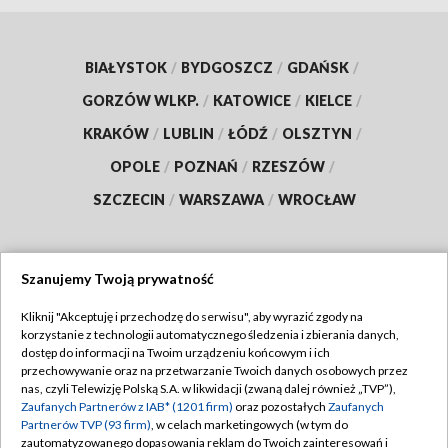
BIAŁYSTOK
/
BYDGOSZCZ
/
GDAŃSK
/
GORZÓW WLKP.
/
KATOWICE
/
KIELCE
/
KRAKÓW
/
LUBLIN
/
ŁÓDŹ
/
OLSZTYN
/
OPOLE
/
POZNAŃ
/
RZESZÓW
/
SZCZECIN
/
WARSZAWA
/
WROCŁAW
Szanujemy Twoją prywatność
Dołącz do nas:
Kliknij "Akceptuję i przechodzę do serwisu", aby wyrazić zgody na
korzystanie z technologii automatycznego śledzenia i zbierania danych,
TVP
dostęp do informacji na Twoim urządzeniu końcowym i ich
Abonament TVP
przechowywanie oraz na przetwarzanie Twoich danych osobowych przez
Regulamin TVP
nas, czyli Telewizję Polską S.A. w likwidacji (zwaną dalej również „TVP”),
Emisja w TVP
Zaufanych Partnerów z IAB* (1201 firm)
oraz pozostałych
Zaufanych
Polityka prywatności
Partnerów TVP (93 firm)
, w celach marketingowych (w tym do
Centrum informacji TVP
Moje zgody
zautomatyzowanego dopasowania reklam do Twoich zainteresowań i