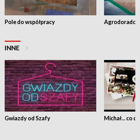
Pole do współpracy
Agrodoradcy 
INNE
Gwiazdy od Szafy
Michał... co dz