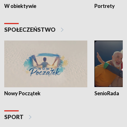
W obiektywie
Portrety
SPOŁECZEŃSTWO
Nowy Początek
SenioRada
SPORT