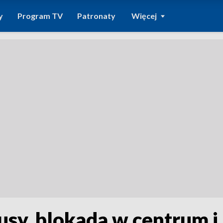
y
Program TV
Patronaty
Więcej
sy, blokada w centrum i