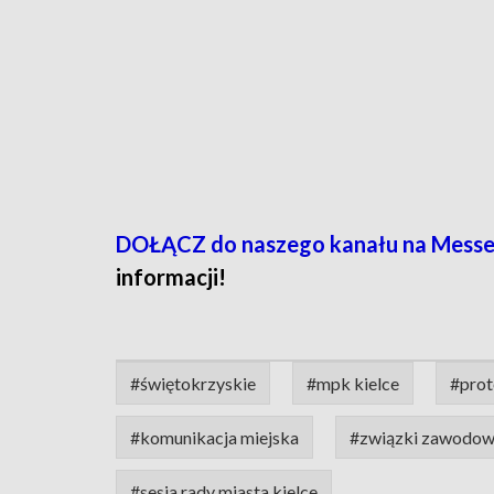
DOŁĄCZ do naszego kanału na Messe
informacji!
#świętokrzyskie
#mpk kielce
#prot
#komunikacja miejska
#związki zawodo
#sesja rady miasta kielce