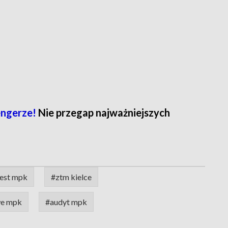
ngerze!
Nie przegap najważniejszych
est mpk
#ztm kielce
we mpk
#audyt mpk