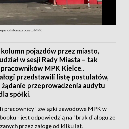
lejna odsłona protestu MPK
 kolumn pojazdów przez miasto,
 udział w sesji Rady Miasta – tak
u pracowników MPK Kielce..
łogi przedstawili listę postulatów,
n. żądanie przeprowadzenia audytu
la spółki.
ali pracownicy i związki zawodowe MPK w
ooku - jest odpowiedzią na "brak dialogu ze
anych przez załogę od kilku lat.