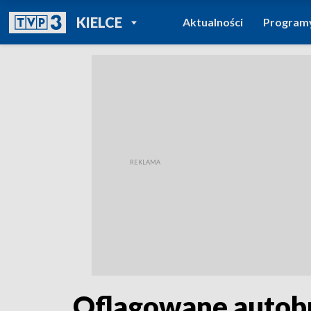
POWRÓT DO
KIELCE
Aktualności
Program
TVP REGIONY
Oflagowane autobu