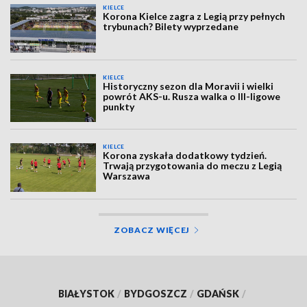
KIELCE
Korona Kielce zagra z Legią przy pełnych
trybunach? Bilety wyprzedane
KIELCE
Historyczny sezon dla Moravii i wielki
powrót AKS-u. Rusza walka o III-ligowe
punkty
KIELCE
Korona zyskała dodatkowy tydzień.
Trwają przygotowania do meczu z Legią
Warszawa
ZOBACZ WIĘCEJ
BIAŁYSTOK
/
BYDGOSZCZ
/
GDAŃSK
/