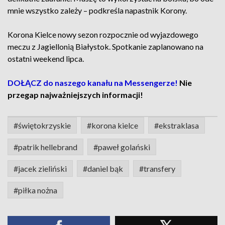
mnie wszystko zależy – podkreśla napastnik Korony.
Korona Kielce nowy sezon rozpocznie od wyjazdowego
meczu z Jagiellonią Białystok. Spotkanie zaplanowano na
ostatni weekend lipca.
DOŁĄCZ do naszego kanału na Messengerze!
Nie
przegap najważniejszych informacji!
#świętokrzyskie
#korona kielce
#ekstraklasa
#patrik hellebrand
#paweł golański
#jacek zieliński
#daniel bąk
#transfery
#piłka nożna