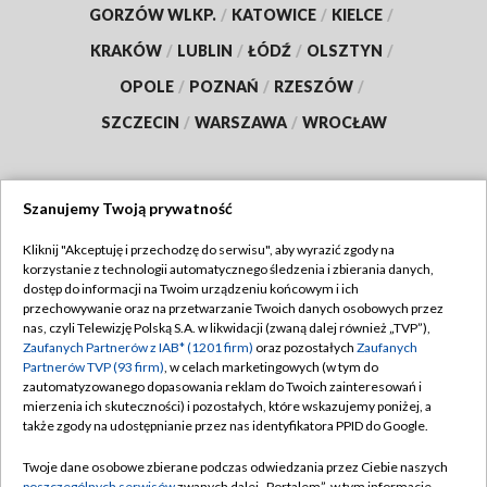
GORZÓW WLKP.
/
KATOWICE
/
KIELCE
/
KRAKÓW
/
LUBLIN
/
ŁÓDŹ
/
OLSZTYN
/
OPOLE
/
POZNAŃ
/
RZESZÓW
/
SZCZECIN
/
WARSZAWA
/
WROCŁAW
Szanujemy Twoją prywatność
Dołącz do nas:
Kliknij "Akceptuję i przechodzę do serwisu", aby wyrazić zgody na
korzystanie z technologii automatycznego śledzenia i zbierania danych,
TVP
dostęp do informacji na Twoim urządzeniu końcowym i ich
Abonament TVP
przechowywanie oraz na przetwarzanie Twoich danych osobowych przez
Regulamin TVP
nas, czyli Telewizję Polską S.A. w likwidacji (zwaną dalej również „TVP”),
Emisja w TVP
Polityka prywatności
Zaufanych Partnerów z IAB* (1201 firm)
oraz pozostałych
Zaufanych
Partnerów TVP (93 firm)
, w celach marketingowych (w tym do
Centrum informacji TVP
Moje zgody
zautomatyzowanego dopasowania reklam do Twoich zainteresowań i
mierzenia ich skuteczności) i pozostałych, które wskazujemy poniżej, a
Naziemna Telewizja Cyfrowa
Pomoc
także zgody na udostępnianie przez nas identyfikatora PPID do Google.
Sklep TVP
Biuro reklamy
Twoje dane osobowe zbierane podczas odwiedzania przez Ciebie naszych
Rada Programowa
poszczególnych serwisów
zwanych dalej „Portalem”, w tym informacje