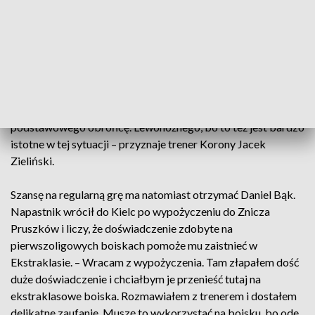
trzech piłkarzy – zapowiada Paweł Golański, dyrektor
sportowy Korony Kielce.
Jednocześnie wiele wskazuje na to, że z klubem pożegna się
Pau Resta. Hiszpański stoper finalizuje transfer do GKS-u
Katowice, a jego odejście jest praktycznie przesądzone. – Na
pewno to będzie wyłom w defensywie, bo tracimy
podstawowego obrońcę. Lewonożnego, bo to też jest bardzo
istotne w tej sytuacji – przyznaje trener Korony Jacek
Zieliński.
Szansę na regularną grę ma natomiast otrzymać Daniel Bąk.
Napastnik wrócił do Kielc po wypożyczeniu do Znicza
Pruszków i liczy, że doświadczenie zdobyte na
pierwszoligowych boiskach pomoże mu zaistnieć w
Ekstraklasie. – Wracam z wypożyczenia. Tam złapałem dość
duże doświadczenie i chciałbym je przenieść tutaj na
ekstraklasowe boiska. Rozmawiałem z trenerem i dostałem
delikatne zaufanie. Muszę to wykorzystać na boisku, bo ode