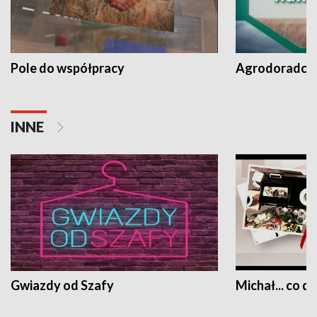
Pole do współpracy
Agrodoradcy 
INNE
Gwiazdy od Szafy
Michał... co dz