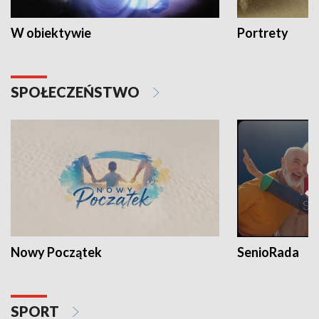
W obiektywie
Portrety
SPOŁECZEŃSTWO
Nowy Początek
SenioRada
SPORT