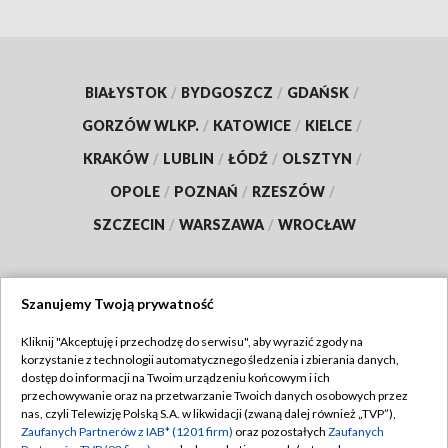
BIAŁYSTOK
/
BYDGOSZCZ
/
GDAŃSK
/
GORZÓW WLKP.
/
KATOWICE
/
KIELCE
/
KRAKÓW
/
LUBLIN
/
ŁÓDŹ
/
OLSZTYN
/
OPOLE
/
POZNAŃ
/
RZESZÓW
/
SZCZECIN
/
WARSZAWA
/
WROCŁAW
Szanujemy Twoją prywatność
Dołącz do nas:
Kliknij "Akceptuję i przechodzę do serwisu", aby wyrazić zgody na
korzystanie z technologii automatycznego śledzenia i zbierania danych,
TVP
dostęp do informacji na Twoim urządzeniu końcowym i ich
Abonament TVP
przechowywanie oraz na przetwarzanie Twoich danych osobowych przez
Regulamin TVP
nas, czyli Telewizję Polską S.A. w likwidacji (zwaną dalej również „TVP”),
Emisja w TVP
Zaufanych Partnerów z IAB* (1201 firm)
oraz pozostałych
Zaufanych
Polityka prywatności