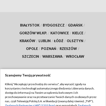
BIAŁYSTOK
/
BYDGOSZCZ
/
GDAŃSK
/
GORZÓW WLKP.
/
KATOWICE
/
KIELCE
/
KRAKÓW
/
LUBLIN
/
ŁÓDŹ
/
OLSZTYN
/
OPOLE
/
POZNAŃ
/
RZESZÓW
/
SZCZECIN
/
WARSZAWA
/
WROCŁAW
Szanujemy Twoją prywatność
Dołącz do nas:
Kliknij "Akceptuję i przechodzę do serwisu", aby wyrazić zgody na
korzystanie z technologii automatycznego śledzenia i zbierania danych,
TVP
dostęp do informacji na Twoim urządzeniu końcowym i ich
Abonament TVP
przechowywanie oraz na przetwarzanie Twoich danych osobowych przez
Regulamin TVP
nas, czyli Telewizję Polską S.A. w likwidacji (zwaną dalej również „TVP”),
Emisja w TVP
Zaufanych Partnerów z IAB* (1201 firm)
oraz pozostałych
Zaufanych
Polityka prywatności