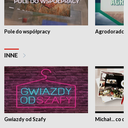
Pole do współpracy
Agrodoradcy 
INNE
Gwiazdy od Szafy
Michał... co dz