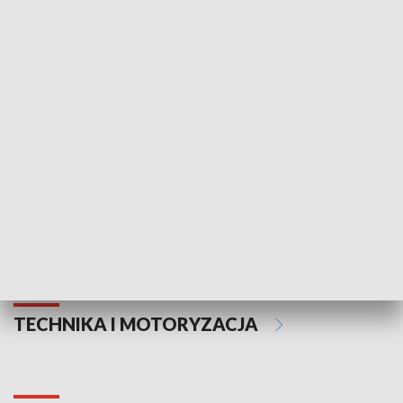
KULTURA I SZTUKA
Informator kulturalny
Drzwi do kult
TECHNIKA I MOTORYZACJA