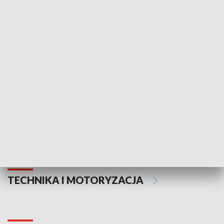
KULTURA I SZTUKA
Informator kulturalny
Drzwi do kult
TECHNIKA I MOTORYZACJA