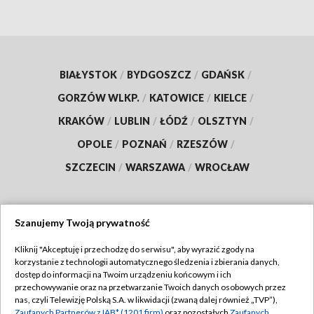
BIAŁYSTOK
/
BYDGOSZCZ
/
GDAŃSK
/
GORZÓW WLKP.
/
KATOWICE
/
KIELCE
/
KRAKÓW
/
LUBLIN
/
ŁÓDŹ
/
OLSZTYN
/
OPOLE
/
POZNAŃ
/
RZESZÓW
/
SZCZECIN
/
WARSZAWA
/
WROCŁAW
Szanujemy Twoją prywatność
Dołącz do nas:
Kliknij "Akceptuję i przechodzę do serwisu", aby wyrazić zgody na
korzystanie z technologii automatycznego śledzenia i zbierania danych,
TVP
dostęp do informacji na Twoim urządzeniu końcowym i ich
Abonament TVP
przechowywanie oraz na przetwarzanie Twoich danych osobowych przez
Regulamin TVP
nas, czyli Telewizję Polską S.A. w likwidacji (zwaną dalej również „TVP”),
Emisja w TVP
Zaufanych Partnerów z IAB* (1201 firm)
oraz pozostałych
Zaufanych
Polityka prywatności