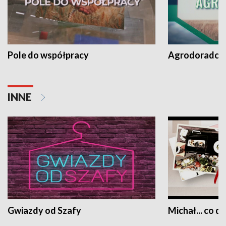
Pole do współpracy
Agrodoradcy 
INNE
Gwiazdy od Szafy
Michał... co dz