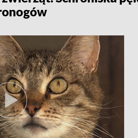
oronogów