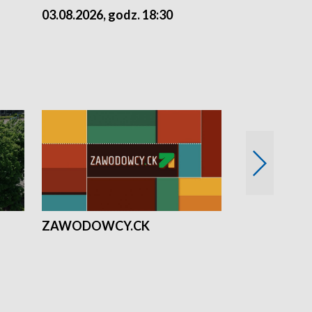
03.08.2026, godz. 18:30
02.08.2026, 
ZAWODOWCY.CK
Solidarni z U