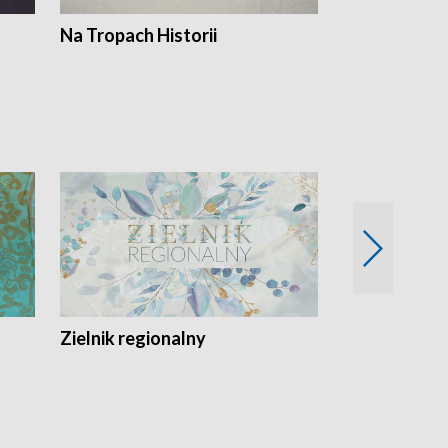
Na Tropach Historii
Szept ziemi
Zielnik regionalny
EkoLogiczni