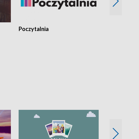
Poczytalnia
Koncerty TV