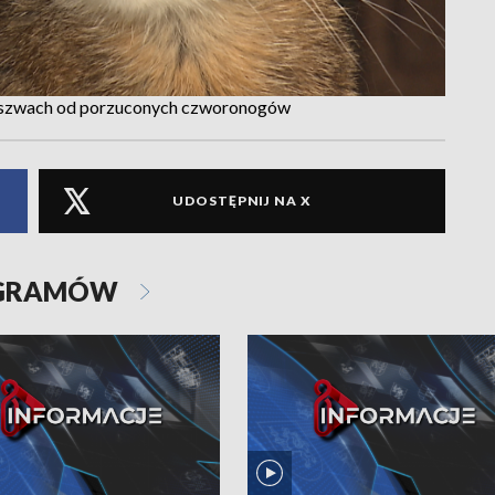
w szwach od porzuconych czworonogów
UDOSTĘPNIJ NA X
OGRAMÓW