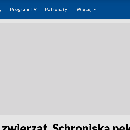
y
Program TV
Patronaty
Więcej
zwierząt. Schroniska pę