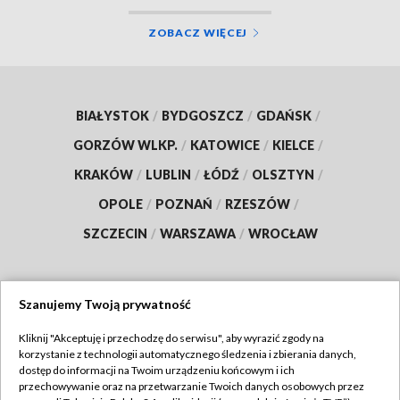
ZOBACZ WIĘCEJ
BIAŁYSTOK
/
BYDGOSZCZ
/
GDAŃSK
/
GORZÓW WLKP.
/
KATOWICE
/
KIELCE
/
KRAKÓW
/
LUBLIN
/
ŁÓDŹ
/
OLSZTYN
/
OPOLE
/
POZNAŃ
/
RZESZÓW
/
SZCZECIN
/
WARSZAWA
/
WROCŁAW
Szanujemy Twoją prywatność
Dołącz do nas:
Kliknij "Akceptuję i przechodzę do serwisu", aby wyrazić zgody na
korzystanie z technologii automatycznego śledzenia i zbierania danych,
TVP
dostęp do informacji na Twoim urządzeniu końcowym i ich
Abonament TVP
przechowywanie oraz na przetwarzanie Twoich danych osobowych przez
Regulamin TVP