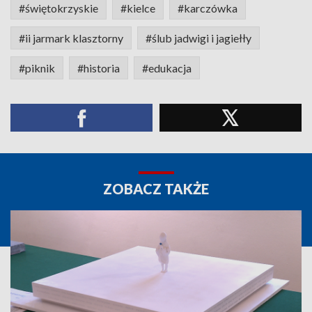
#świętokrzyskie
#kielce
#karczówka
#ii jarmark klasztorny
#ślub jadwigi i jagiełły
#piknik
#historia
#edukacja
ZOBACZ TAKŻE