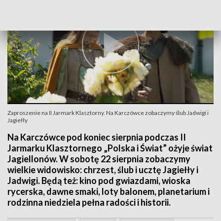
Zaproszenie na II Jarmark Klasztorny. Na Karczówce zobaczymy ślub Jadwigi i
Jagiełły
Na Karczówce pod koniec sierpnia podczas II
Jarmarku Klasztornego „Polska i Świat” ożyje świat
Jagiellonów. W sobotę 22 sierpnia zobaczymy
wielkie widowisko: chrzest, ślub i ucztę Jagiełły i
Jadwigi. Będą też: kino pod gwiazdami, wioska
rycerska, dawne smaki, loty balonem, planetarium i
rodzinna niedziela pełna radości i historii.