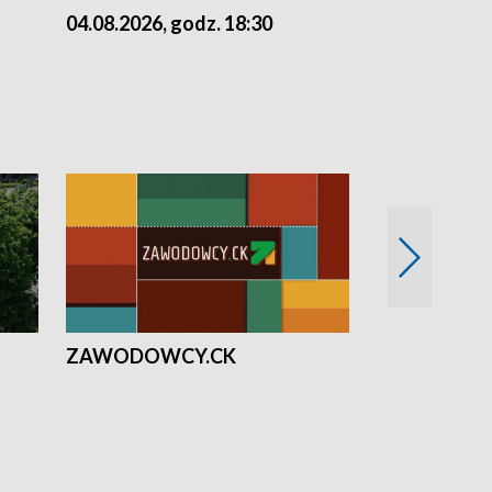
04.08.2026, godz. 18:30
03.08.2026, 
ZAWODOWCY.CK
Solidarni z U