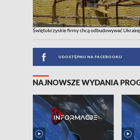
Świętokrzyskie firmy chcą odbudowywać Ukrainę. 
UDOSTĘPNIJ NA FACEBOOKU
NAJNOWSZE WYDANIA PR