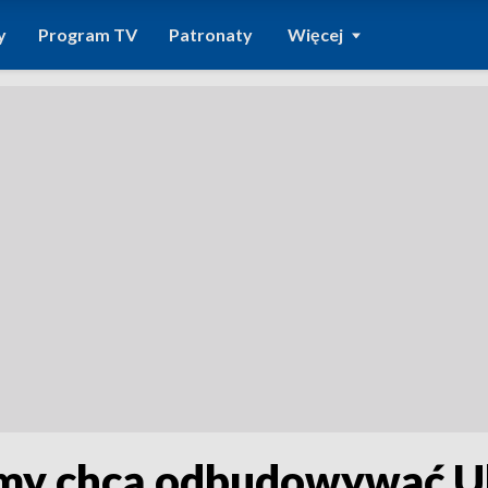
y
Program TV
Patronaty
Więcej
rmy chcą odbudowywać Uk