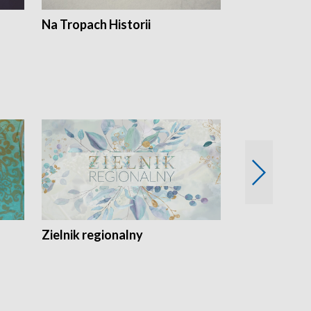
Na Tropach Historii
Szept ziemi
Zielnik regionalny
EkoLogiczni