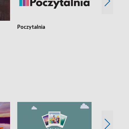
Poczytalnia
Koncerty TV