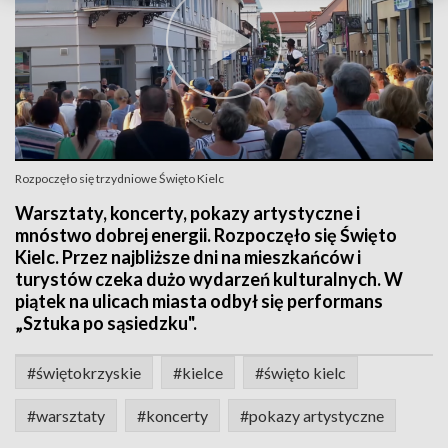
Rozpoczęło się trzydniowe Święto Kielc
Warsztaty, koncerty, pokazy artystyczne i
mnóstwo dobrej energii. Rozpoczęło się Święto
Kielc. Przez najbliższe dni na mieszkańców i
turystów czeka dużo wydarzeń kulturalnych. W
piątek na ulicach miasta odbył się performans
„Sztuka po sąsiedzku".
#świętokrzyskie
#kielce
#święto kielc
#warsztaty
#koncerty
#pokazy artystyczne