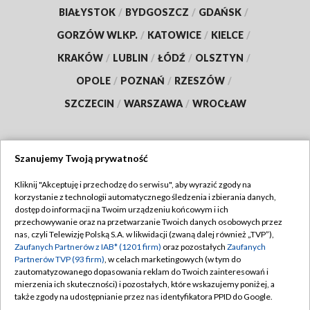
BIAŁYSTOK
/
BYDGOSZCZ
/
GDAŃSK
/
GORZÓW WLKP.
/
KATOWICE
/
KIELCE
/
KRAKÓW
/
LUBLIN
/
ŁÓDŹ
/
OLSZTYN
/
OPOLE
/
POZNAŃ
/
RZESZÓW
/
SZCZECIN
/
WARSZAWA
/
WROCŁAW
Szanujemy Twoją prywatność
Dołącz do nas:
Kliknij "Akceptuję i przechodzę do serwisu", aby wyrazić zgody na
korzystanie z technologii automatycznego śledzenia i zbierania danych,
TVP
dostęp do informacji na Twoim urządzeniu końcowym i ich
Abonament TVP
przechowywanie oraz na przetwarzanie Twoich danych osobowych przez
Regulamin TVP
nas, czyli Telewizję Polską S.A. w likwidacji (zwaną dalej również „TVP”),
Emisja w TVP
Polityka prywatności
Zaufanych Partnerów z IAB* (1201 firm)
oraz pozostałych
Zaufanych
Partnerów TVP (93 firm)
, w celach marketingowych (w tym do
Centrum informacji TVP
Moje zgody
zautomatyzowanego dopasowania reklam do Twoich zainteresowań i
mierzenia ich skuteczności) i pozostałych, które wskazujemy poniżej, a
Naziemna Telewizja Cyfrowa
Pomoc
także zgody na udostępnianie przez nas identyfikatora PPID do Google.