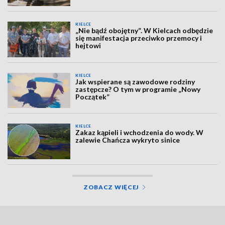
KIELCE
„Nie bądź obojętny”. W Kielcach odbędzie
się manifestacja przeciwko przemocy i
hejtowi
KIELCE
Jak wspierane są zawodowe rodziny
zastępcze? O tym w programie „Nowy
Początek”
KIELCE
Zakaz kąpieli i wchodzenia do wody. W
zalewie Chańcza wykryto sinice
ZOBACZ WIĘCEJ