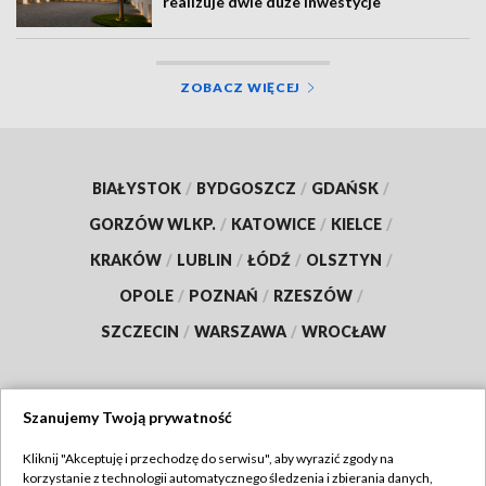
realizuje dwie duże inwestycje
ZOBACZ WIĘCEJ
BIAŁYSTOK
/
BYDGOSZCZ
/
GDAŃSK
/
GORZÓW WLKP.
/
KATOWICE
/
KIELCE
/
KRAKÓW
/
LUBLIN
/
ŁÓDŹ
/
OLSZTYN
/
OPOLE
/
POZNAŃ
/
RZESZÓW
/
SZCZECIN
/
WARSZAWA
/
WROCŁAW
Szanujemy Twoją prywatność
Dołącz do nas:
Kliknij "Akceptuję i przechodzę do serwisu", aby wyrazić zgody na
korzystanie z technologii automatycznego śledzenia i zbierania danych,
TVP