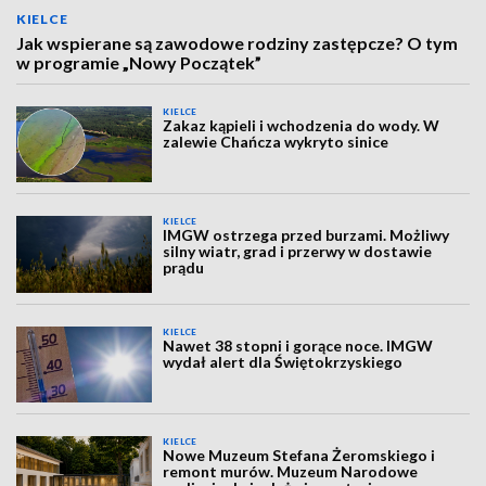
KIELCE
Jak wspierane są zawodowe rodziny zastępcze? O tym
w programie „Nowy Początek”
KIELCE
Zakaz kąpieli i wchodzenia do wody. W
zalewie Chańcza wykryto sinice
KIELCE
IMGW ostrzega przed burzami. Możliwy
silny wiatr, grad i przerwy w dostawie
prądu
KIELCE
Nawet 38 stopni i gorące noce. IMGW
wydał alert dla Świętokrzyskiego
KIELCE
Nowe Muzeum Stefana Żeromskiego i
remont murów. Muzeum Narodowe