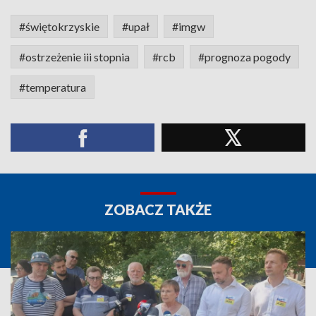
#świętokrzyskie
#upał
#imgw
#ostrzeżenie iii stopnia
#rcb
#prognoza pogody
#temperatura
ZOBACZ TAKŻE