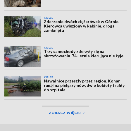
KIELCE
Zderzenie dwóch ciężarówek w Górnie.
Kierowca uwięziony w kabinie, droga
zamknięta
KIELCE
Trzy samochody zderzyły się na
skrzyżowaniu. 74-letnia kierująca nie żyje
KIELCE
Nawałnice przeszły przez region. Konar
runął na pielgrzymów, dwie kobiety trafiły
do szpitala
ZOBACZ WIĘCEJ