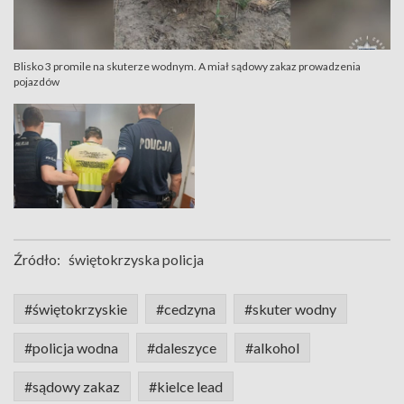
Blisko 3 promile na skuterze wodnym. A miał sądowy zakaz prowadzenia
pojazdów
Źródło:
świętokrzyska policja
#świętokrzyskie
#cedzyna
#skuter wodny
#policja wodna
#daleszyce
#alkohol
#sądowy zakaz
#kielce lead