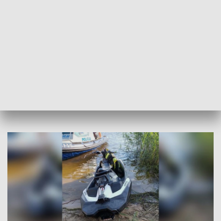
stanie nietrzeźwości w okresie obowiązywania sądowego
zakazu prowadzenia pojazdów oraz niestosowania się do
orzeczonych środków karnych.
Za popełnione przestępstwa grozi mu kara do 5 lat
pozbawienia wolności.
DOŁĄCZ do naszego kanału na Messengerze!
Nie
przegap najważniejszych informacji!