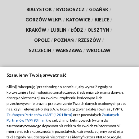
BIAŁYSTOK
/
BYDGOSZCZ
/
GDAŃSK
/
GORZÓW WLKP.
/
KATOWICE
/
KIELCE
/
KRAKÓW
/
LUBLIN
/
ŁÓDŹ
/
OLSZTYN
/
OPOLE
/
POZNAŃ
/
RZESZÓW
/
SZCZECIN
/
WARSZAWA
/
WROCŁAW
Szanujemy Twoją prywatność
Dołącz do nas:
Kliknij "Akceptuję i przechodzę do serwisu", aby wyrazić zgody na
korzystanie z technologii automatycznego śledzenia i zbierania danych,
TVP
dostęp do informacji na Twoim urządzeniu końcowym i ich
Abonament TVP
przechowywanie oraz na przetwarzanie Twoich danych osobowych przez
Regulamin TVP
nas, czyli Telewizję Polską S.A. w likwidacji (zwaną dalej również „TVP”),
Emisja w TVP
Polityka prywatności
Zaufanych Partnerów z IAB* (1201 firm)
oraz pozostałych
Zaufanych
Partnerów TVP (93 firm)
, w celach marketingowych (w tym do
Centrum informacji TVP
Moje zgody
zautomatyzowanego dopasowania reklam do Twoich zainteresowań i
mierzenia ich skuteczności) i pozostałych, które wskazujemy poniżej, a
Naziemna Telewizja Cyfrowa
Pomoc
także zgody na udostępnianie przez nas identyfikatora PPID do Google.