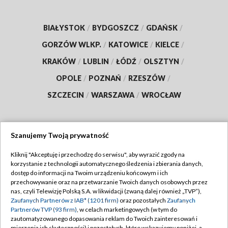
BIAŁYSTOK
/
BYDGOSZCZ
/
GDAŃSK
/
GORZÓW WLKP.
/
KATOWICE
/
KIELCE
/
KRAKÓW
/
LUBLIN
/
ŁÓDŹ
/
OLSZTYN
/
OPOLE
/
POZNAŃ
/
RZESZÓW
/
SZCZECIN
/
WARSZAWA
/
WROCŁAW
Szanujemy Twoją prywatność
Dołącz do nas:
Kliknij "Akceptuję i przechodzę do serwisu", aby wyrazić zgody na
korzystanie z technologii automatycznego śledzenia i zbierania danych,
TVP
dostęp do informacji na Twoim urządzeniu końcowym i ich
Abonament TVP
przechowywanie oraz na przetwarzanie Twoich danych osobowych przez
Regulamin TVP
nas, czyli Telewizję Polską S.A. w likwidacji (zwaną dalej również „TVP”),
Emisja w TVP
Polityka prywatności
Zaufanych Partnerów z IAB* (1201 firm)
oraz pozostałych
Zaufanych
Partnerów TVP (93 firm)
, w celach marketingowych (w tym do
Centrum informacji TVP
Moje zgody
zautomatyzowanego dopasowania reklam do Twoich zainteresowań i
mierzenia ich skuteczności) i pozostałych, które wskazujemy poniżej, a