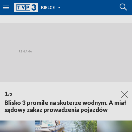
POWRÓT DO
KIELCE
TVP REGIONY
1
/2
Blisko 3 promile na skuterze wodnym. A miał
sądowy zakaz prowadzenia pojazdów