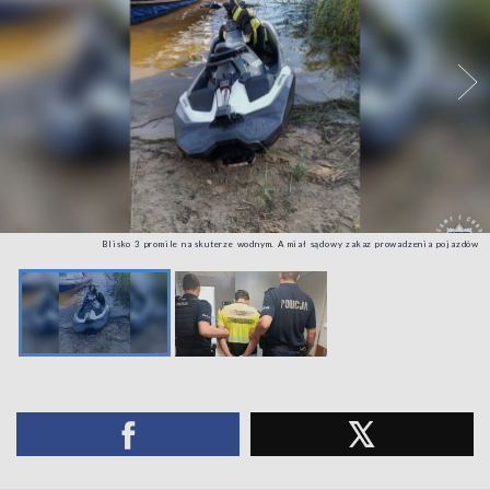
Blisko 3 promile na skuterze wodnym. A miał sądowy zakaz prowadzenia pojazdów