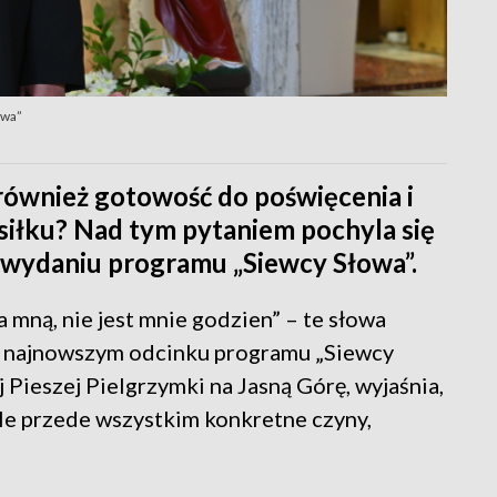
owa”
również gotowość do poświęcenia i
iłku? Nad tym pytaniem pochyla się
wydaniu programu „Siewcy Słowa”.
a mną, nie jest mnie godzien” – te słowa
w najnowszym odcinku programu „Siewcy
j Pieszej Pielgrzymki na Jasną Górę, wyjaśnia,
 ale przede wszystkim konkretne czyny,