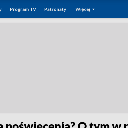
y
Program TV
Patronaty
Więcej
 poświęcenia? O tym w 