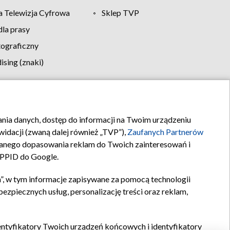
 Telewizja Cyfrowa
Sklep TVP
la prasy
tograficzny
sing (znaki)
klamy
Kontakt
rania danych, dostęp do informacji na Twoim urządzeniu
idacji (zwaną dalej również „TVP”),
Zaufanych Partnerów
anego dopasowania reklam do Twoich zainteresowań i
a PPID do Google.
”, w tym informacje zapisywane za pomocą technologii
zpiecznych usług, personalizację treści oraz reklam,
identyfikatory Twoich urządzeń końcowych i identyfikatory