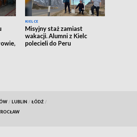
KIELCE
u
Misyjny staż zamiast
wakacji. Alumni z Kielc
łowie,
polecieli do Peru
ego
KÓW
/
LUBLIN
/
ŁÓDŹ
/
ROCŁAW