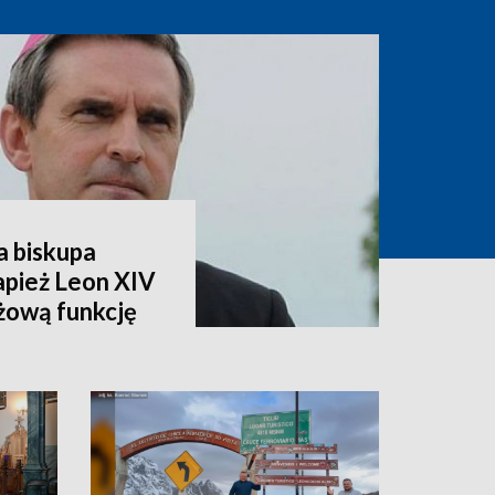
a biskupa
apież Leon XIV
żową funkcję