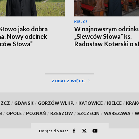
KIELCE
Słowo jako dobra
W najnowszym odcink
a. Nowy odcinek
„Siewców Słowa” ks.
wców Słowa”
Radosław Koterski o s
które trafia do ludzki
serca
ZOBACZ WIĘCEJ
SZCZ
/
GDAŃSK
/
GORZÓW WLKP.
/
KATOWICE
/
KIELCE
/
KRA
N
/
OPOLE
/
POZNAŃ
/
RZESZÓW
/
SZCZECIN
/
WARSZAWA
/
W
Dołącz do nas: