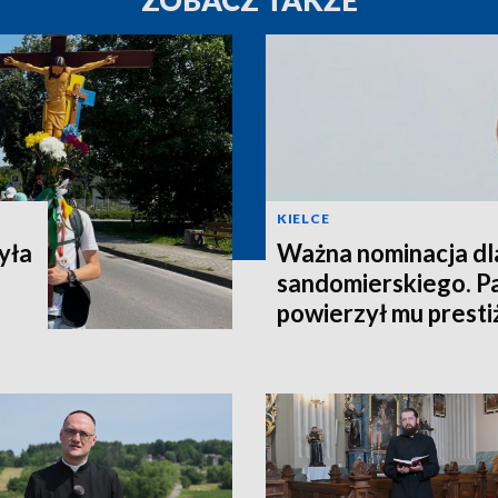
KIELCE
yła
Ważna nominacja dl
sandomierskiego. P
powierzył mu presti