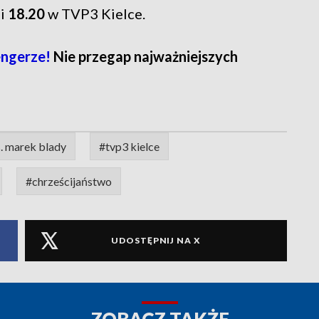
i
18.20
w TVP3 Kielce.
ngerze!
Nie przegap najważniejszych
. marek blady
#tvp3 kielce
#chrześcijaństwo
UDOSTĘPNIJ NA X
ZOBACZ TAKŻE