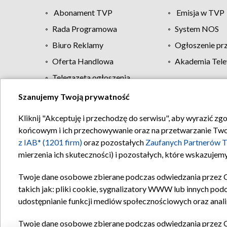
Abonament TVP
Emisja w TVP
Rada Programowa
System NOS
Biuro Reklamy
Ogłoszenie pr
Oferta Handlowa
Akademia Tele
Telegazeta ogłoszenia
Szanujemy Twoją prywatność
Regulamin TVP
Kliknij "Akceptuję i przechodzę do serwisu", aby wyrazić zg
końcowym i ich przechowywanie oraz na przetwarzanie Twoich
z IAB* (1201 firm)
oraz pozostałych
Zaufanych Partnerów T
mierzenia ich skuteczności) i pozostałych, które wskazujemy
Twoje dane osobowe zbierane podczas odwiedzania przez 
takich jak: pliki cookie, sygnalizatory WWW lub innych pod
udostępnianie funkcji mediów społecznościowych oraz anali
Twoje dane osobowe zbierane podczas odwiedzania przez 