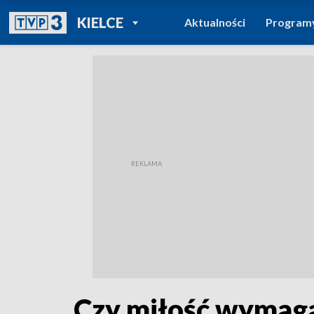
POWRÓT DO
KIELCE
Aktualności
Program
TVP REGIONY
Czy miłość wymaga