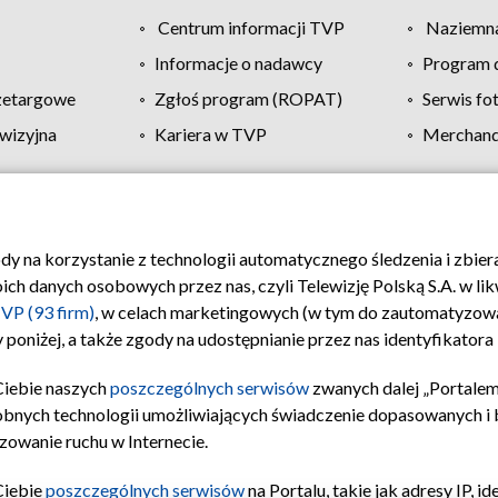
Centrum informacji TVP
Naziemna
Informacje o nadawcy
Program d
zetargowe
Zgłoś program (ROPAT)
Serwis fo
wizyjna
Kariera w TVP
Merchandi
Polityka prywatności
Moje zgody
Pomoc
Biuro re
ody na korzystanie z technologii automatycznego śledzenia i zbie
 danych osobowych przez nas, czyli Telewizję Polską S.A. w likw
VP (93 firm)
, w celach marketingowych (w tym do zautomatyzow
 poniżej, a także zgody na udostępnianie przez nas identyfikator
Ciebie naszych
poszczególnych serwisów
zwanych dalej „Portalem
obnych technologii umożliwiających świadczenie dopasowanych i be
zowanie ruchu w Internecie.
Ciebie
poszczególnych serwisów
na Portalu, takie jak adresy IP, 