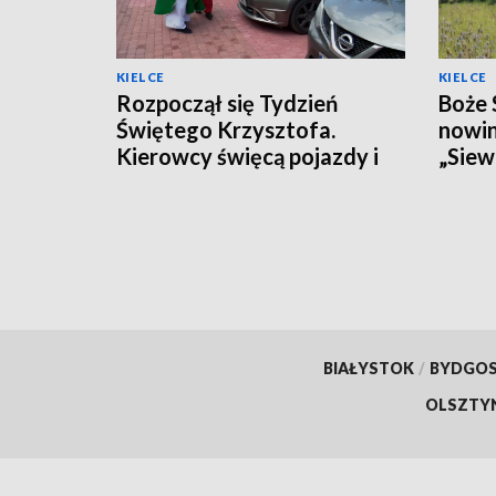
KIELCE
KIELCE
Rozpoczął się Tydzień
Boże 
Świętego Krzysztofa.
nowin
Kierowcy święcą pojazdy i
„Sie
wspierają misjonarzy
BIAŁYSTOK
/
BYDGO
OLSZTY