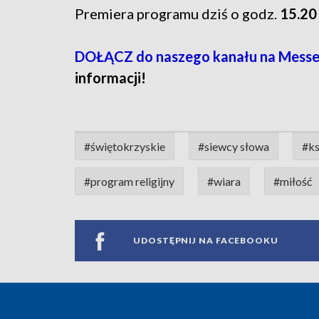
Premiera programu dziś o godz.
15.20
DOŁĄCZ do naszego kanału na Messe
informacji!
#świętokrzyskie
#siewcy słowa
#ks
#program religijny
#wiara
#miłość
UDOSTĘPNIJ NA FACEBOOKU