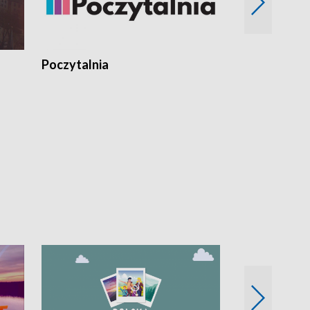
Poczytalnia
Koncerty TV