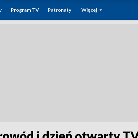
y
Program TV
Patronaty
Więcej
rowód i dzień otwarty TV