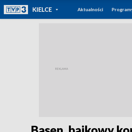
POWRÓT DO
KIELCE
Aktualności
Program
TVP REGIONY
Basen, bajkowy ko