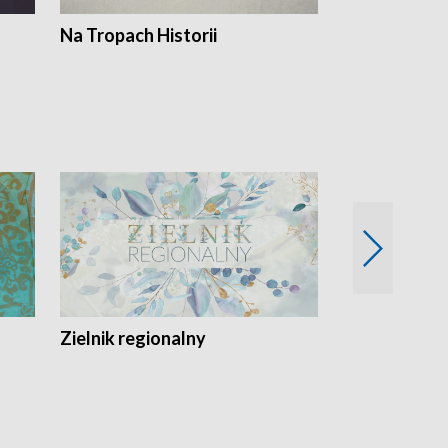
Na Tropach Historii
Szept ziemi
Zielnik regionalny
EkoLogiczni