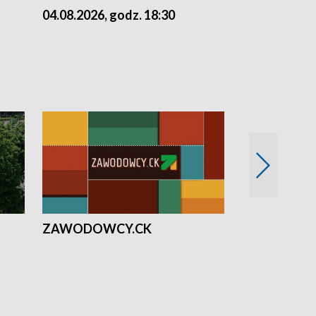
04.08.2026, godz. 18:30
03.08.2026, 
ZAWODOWCY.CK
Solidarni z U