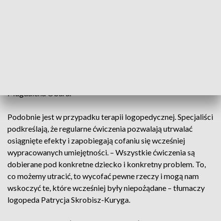
dziecka. Jednocześnie apelują, by rodzice obserwowali
zachowanie swoich pociech. – Należy zwrócić uwagę, jak
dziecko reaguje podczas zabaw z różnymi fakturami,
masami, jak reaguje na dźwięki czy zapachy. Długa przerwa
bądź nieregularna terapia może mieć negatywny wpływ na
proces terapeutyczny i nasilać problemy sensoryczne
dziecka – wyjaśnia terapeutka integracji sensorycznej
Magdalena Obara.
Podobnie jest w przypadku terapii logopedycznej. Specjaliści
podkreślają, że regularne ćwiczenia pozwalają utrwalać
osiągnięte efekty i zapobiegają cofaniu się wcześniej
wypracowanych umiejętności. – Wszystkie ćwiczenia są
dobierane pod konkretne dziecko i konkretny problem. To,
co możemy utracić, to wycofać pewne rzeczy i mogą nam
wskoczyć te, które wcześniej były niepożądane – tłumaczy
logopeda Patrycja Skrobisz-Kuryga.