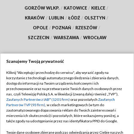
GORZÓW WLKP.
/
KATOWICE
/
KIELCE
/
KRAKÓW
/
LUBLIN
/
ŁÓDŹ
/
OLSZTYN
/
OPOLE
/
POZNAŃ
/
RZESZÓW
/
SZCZECIN
/
WARSZAWA
/
WROCŁAW
Szanujemy Twoją prywatność
Dołącz do nas:
Kliknij "Akceptuję i przechodzę do serwisu", aby wyrazić zgody na
korzystanie z technologii automatycznego śledzenia i zbierania danych,
TVP
dostęp do informacji na Twoim urządzeniu końcowym i ich
Abonament TVP
przechowywanie oraz na przetwarzanie Twoich danych osobowych przez
Regulamin TVP
nas, czyli Telewizję Polską S.A. w likwidacji (zwaną dalej również „TVP”),
Emisja w TVP
Polityka prywatności
Zaufanych Partnerów z IAB* (1201 firm)
oraz pozostałych
Zaufanych
Partnerów TVP (93 firm)
, w celach marketingowych (w tym do
Centrum informacji TVP
Moje zgody
zautomatyzowanego dopasowania reklam do Twoich zainteresowań i
mierzenia ich skuteczności) i pozostałych, które wskazujemy poniżej, a
Naziemna Telewizja Cyfrowa
Pomoc
także zgody na udostępnianie przez nas identyfikatora PPID do Google.
Sklep TVP
Biuro reklamy
Twoje dane osobowe zbierane podczas odwiedzania przez Ciebie naszych