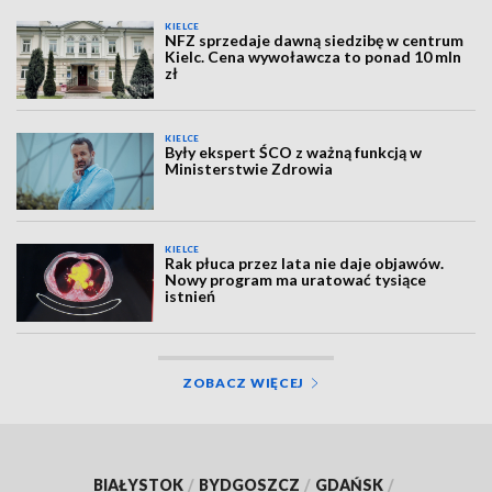
KIELCE
NFZ sprzedaje dawną siedzibę w centrum
Kielc. Cena wywoławcza to ponad 10 mln
zł
KIELCE
Były ekspert ŚCO z ważną funkcją w
Ministerstwie Zdrowia
KIELCE
Rak płuca przez lata nie daje objawów.
Nowy program ma uratować tysiące
istnień
ZOBACZ WIĘCEJ
BIAŁYSTOK
/
BYDGOSZCZ
/
GDAŃSK
/