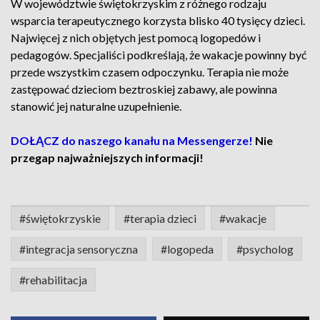
W województwie świętokrzyskim z różnego rodzaju
wsparcia terapeutycznego korzysta blisko 40 tysięcy dzieci.
Najwięcej z nich objętych jest pomocą logopedów i
pedagogów. Specjaliści podkreślają, że wakacje powinny być
przede wszystkim czasem odpoczynku. Terapia nie może
zastępować dzieciom beztroskiej zabawy, ale powinna
stanowić jej naturalne uzupełnienie.
DOŁĄCZ do naszego kanału na Messengerze!
Nie
przegap najważniejszych informacji!
#świętokrzyskie
#terapia dzieci
#wakacje
#integracja sensoryczna
#logopeda
#psycholog
#rehabilitacja