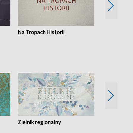
Na Tropach Historii
Szept ziemi
Zielnik regionalny
EkoLogiczni