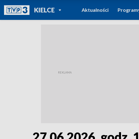
POWRÓT DO
KIELCE
Aktualności
Program
TVP REGIONY
27.06.2026, godz. 