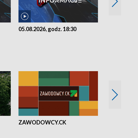
05.08.2026, godz. 18:30
04.08.2026, 
ZAWODOWCY.CK
Solidarni z U