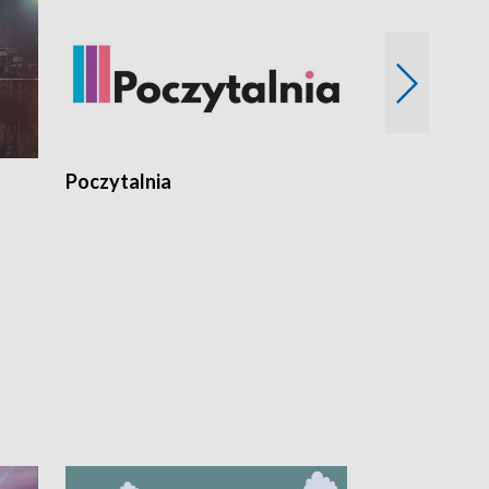
Poczytalnia
Koncerty TV