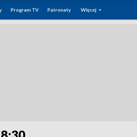
y
Program TV
Patronaty
Więcej
18:30