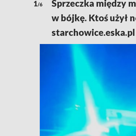
Sprzeczka między mł
1
/6
w bójkę. Ktoś użył n
starchowice.eska.pl