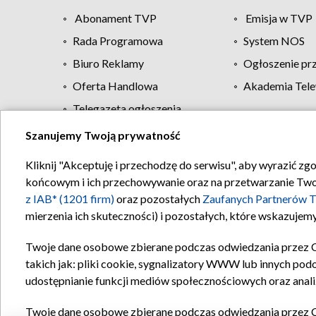
Abonament TVP
Emisja w TVP
Rada Programowa
System NOS
Biuro Reklamy
Ogłoszenie pr
Oferta Handlowa
Akademia Tele
Telegazeta ogłoszenia
Szanujemy Twoją prywatność
Regulamin TVP
Kliknij "Akceptuję i przechodzę do serwisu", aby wyrazić zg
końcowym i ich przechowywanie oraz na przetwarzanie Twoich
z IAB* (1201 firm)
oraz pozostałych
Zaufanych Partnerów T
mierzenia ich skuteczności) i pozostałych, które wskazujemy
Twoje dane osobowe zbierane podczas odwiedzania przez 
takich jak: pliki cookie, sygnalizatory WWW lub innych pod
udostępnianie funkcji mediów społecznościowych oraz anali
Twoje dane osobowe zbierane podczas odwiedzania przez 