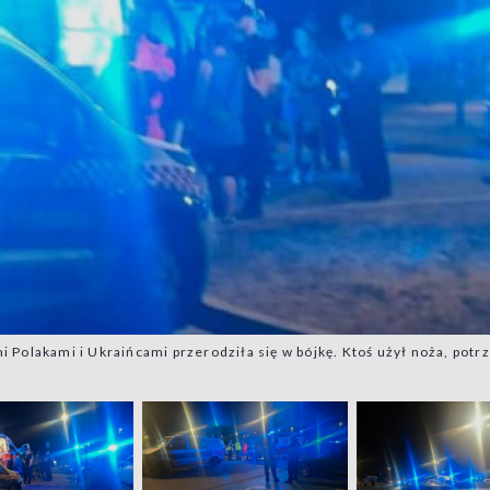
Polakami i Ukraińcami przerodziła się w bójkę. Ktoś użył noża, potrz