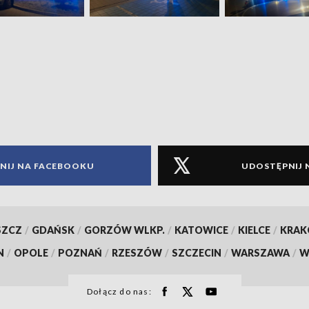
NIJ NA FACEBOOKU
UDOSTĘPNIJ 
SZCZ
/
GDAŃSK
/
GORZÓW WLKP.
/
KATOWICE
/
KIELCE
/
KRA
N
/
OPOLE
/
POZNAŃ
/
RZESZÓW
/
SZCZECIN
/
WARSZAWA
/
W
Dołącz do nas: