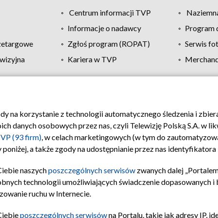
Centrum informacji TVP
Naziemna
Informacje o nadawcy
Program d
zetargowe
Zgłoś program (ROPAT)
Serwis fo
wizyjna
Kariera w TVP
Merchandi
Polityka prywatności
Moje zgody
Pomoc
Biuro re
ody na korzystanie z technologii automatycznego śledzenia i zbie
 danych osobowych przez nas, czyli Telewizję Polską S.A. w likw
VP (93 firm)
, w celach marketingowych (w tym do zautomatyzow
 poniżej, a także zgody na udostępnianie przez nas identyfikator
Ciebie naszych
poszczególnych serwisów
zwanych dalej „Portalem
obnych technologii umożliwiających świadczenie dopasowanych i be
zowanie ruchu w Internecie.
Ciebie
poszczególnych serwisów
na Portalu, takie jak adresy IP, 