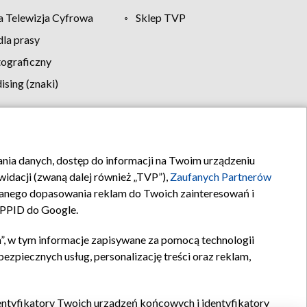
 Telewizja Cyfrowa
Sklep TVP
la prasy
tograficzny
sing (znaki)
klamy
Kontakt
rania danych, dostęp do informacji na Twoim urządzeniu
idacji (zwaną dalej również „TVP”),
Zaufanych Partnerów
anego dopasowania reklam do Twoich zainteresowań i
a PPID do Google.
”, w tym informacje zapisywane za pomocą technologii
zpiecznych usług, personalizację treści oraz reklam,
identyfikatory Twoich urządzeń końcowych i identyfikatory