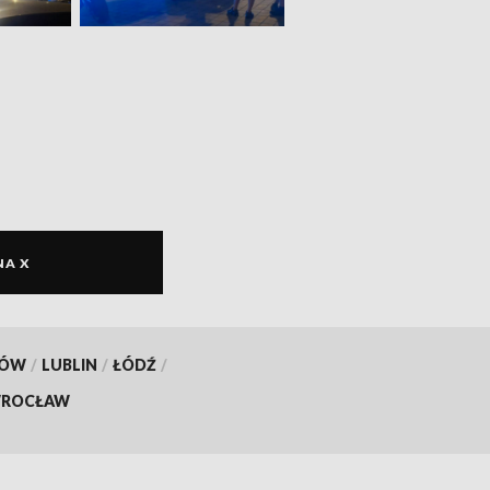
NA X
KÓW
/
LUBLIN
/
ŁÓDŹ
/
ROCŁAW