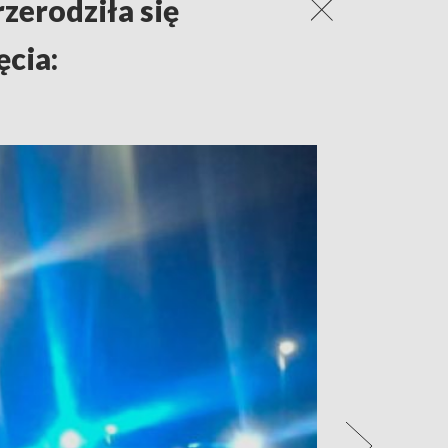
zerodziła się
ęcia: