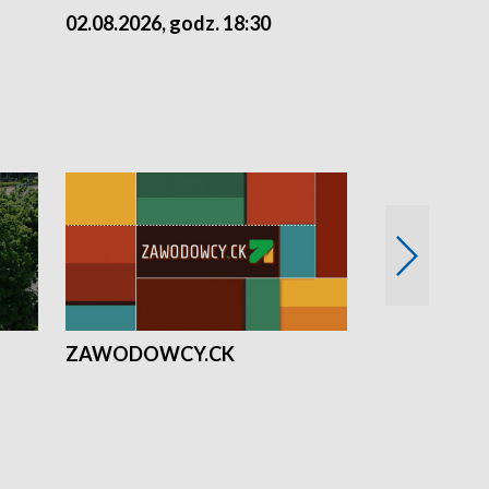
02.08.2026, godz. 18:30
01.08.2026, 
ZAWODOWCY.CK
Solidarni z U