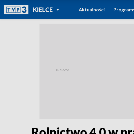
POWRÓT DO
KIELCE
Aktualności
Program
TVP REGIONY
Rolnictwo 4.0 w pr