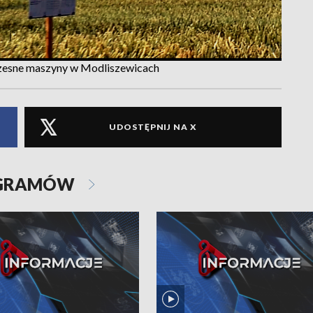
oczesne maszyny w Modliszewicach
UDOSTĘPNIJ NA X
OGRAMÓW