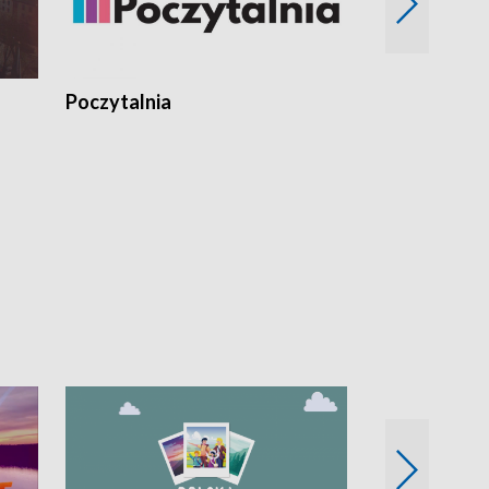
Poczytalnia
Koncerty TV