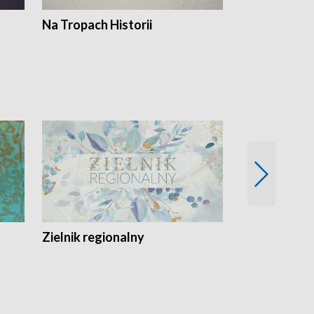
Na Tropach Historii
Szept ziemi
Zielnik regionalny
EkoLogiczni