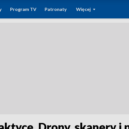
y
Program TV
Patronaty
Więcej
aktyce. Drony, skanery 