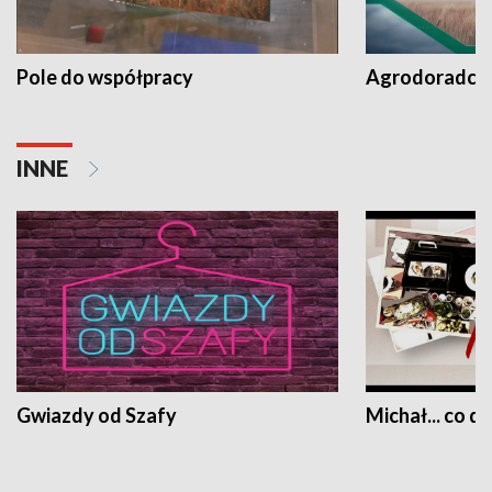
Pole do współpracy
Agrodoradcy 
INNE
Gwiazdy od Szafy
Michał... co dz