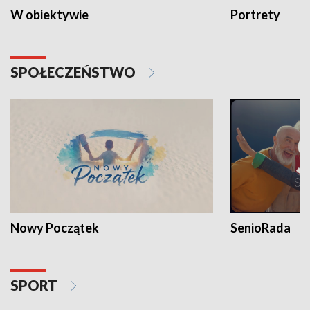
W obiektywie
Portrety
SPOŁECZEŃSTWO
Nowy Początek
SenioRada
SPORT