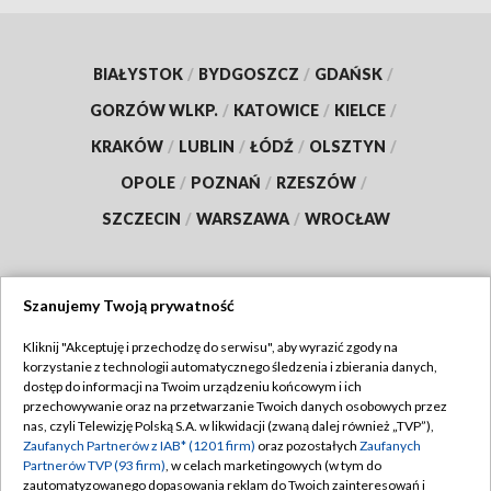
BIAŁYSTOK
/
BYDGOSZCZ
/
GDAŃSK
/
GORZÓW WLKP.
/
KATOWICE
/
KIELCE
/
KRAKÓW
/
LUBLIN
/
ŁÓDŹ
/
OLSZTYN
/
OPOLE
/
POZNAŃ
/
RZESZÓW
/
SZCZECIN
/
WARSZAWA
/
WROCŁAW
Szanujemy Twoją prywatność
Dołącz do nas:
Kliknij "Akceptuję i przechodzę do serwisu", aby wyrazić zgody na
korzystanie z technologii automatycznego śledzenia i zbierania danych,
TVP
dostęp do informacji na Twoim urządzeniu końcowym i ich
Abonament TVP
przechowywanie oraz na przetwarzanie Twoich danych osobowych przez
Regulamin TVP
nas, czyli Telewizję Polską S.A. w likwidacji (zwaną dalej również „TVP”),
Emisja w TVP
Zaufanych Partnerów z IAB* (1201 firm)
oraz pozostałych
Zaufanych
Polityka prywatności
Partnerów TVP (93 firm)
, w celach marketingowych (w tym do
Centrum informacji TVP
Moje zgody
zautomatyzowanego dopasowania reklam do Twoich zainteresowań i