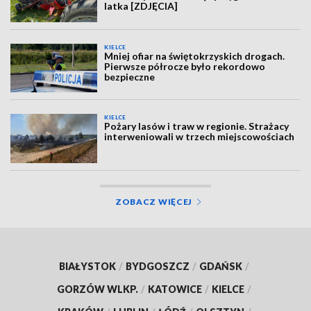
latka [ZDJĘCIA]
KIELCE
Mniej ofiar na świętokrzyskich drogach.
Pierwsze półrocze było rekordowo
bezpieczne
KIELCE
Pożary lasów i traw w regionie. Strażacy
interweniowali w trzech miejscowościach
ZOBACZ WIĘCEJ
BIAŁYSTOK
/
BYDGOSZCZ
/
GDAŃSK
/
GORZÓW WLKP.
/
KATOWICE
/
KIELCE
/