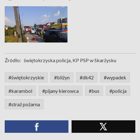
Źródło:
świętokrzyska policja, KP PSP w Skarżysku
#świętokrzyskie
#bliżyn
#dk42
#wypadek
#karambol
#pijany kierowca
#bus
#policja
#straż pożarna