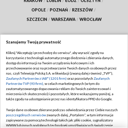
KRAKÓW
/
LUBLIN
/
ŁÓDŹ
/
OLSZTYN
/
OPOLE
/
POZNAŃ
/
RZESZÓW
/
SZCZECIN
/
WARSZAWA
/
WROCŁAW
Szanujemy Twoją prywatność
Dołącz do nas:
Kliknij "Akceptuję i przechodzę do serwisu", aby wyrazić zgody na
korzystanie z technologii automatycznego śledzenia i zbierania danych,
TVP
dostęp do informacji na Twoim urządzeniu końcowym i ich
Abonament TVP
przechowywanie oraz na przetwarzanie Twoich danych osobowych przez
Regulamin TVP
nas, czyli Telewizję Polską S.A. w likwidacji (zwaną dalej również „TVP”),
Emisja w TVP
Polityka prywatności
Zaufanych Partnerów z IAB* (1201 firm)
oraz pozostałych
Zaufanych
Partnerów TVP (93 firm)
, w celach marketingowych (w tym do
Centrum informacji TVP
Moje zgody
zautomatyzowanego dopasowania reklam do Twoich zainteresowań i
mierzenia ich skuteczności) i pozostałych, które wskazujemy poniżej, a
Naziemna Telewizja Cyfrowa
Pomoc
także zgody na udostępnianie przez nas identyfikatora PPID do Google.
Sklep TVP
Biuro reklamy
Twoje dane osobowe zbierane podczas odwiedzania przez Ciebie naszych
Rada Programowa
Kontakt
poszczególnych serwisów
zwanych dalej „Portalem”, w tym informacje
zapisywane za pomocą technologii takich jak: pliki cookie, sygnalizatory
System NOS
WWW lub innych podobnych technologii umożliwiających świadczenie