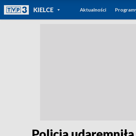
POWRÓT DO
KIELCE
Aktualności
Program
TVP REGIONY
Policja udaremnił