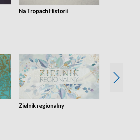
Na Tropach Historii
Szept ziemi
Zielnik regionalny
EkoLogiczni