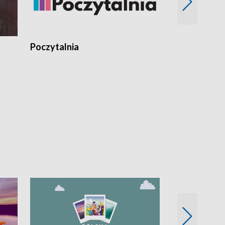
Poczytalnia
Koncerty TV