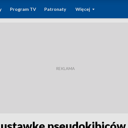
y
Program TV
Patronaty
Więcej
a ustawkę pseudokibicó