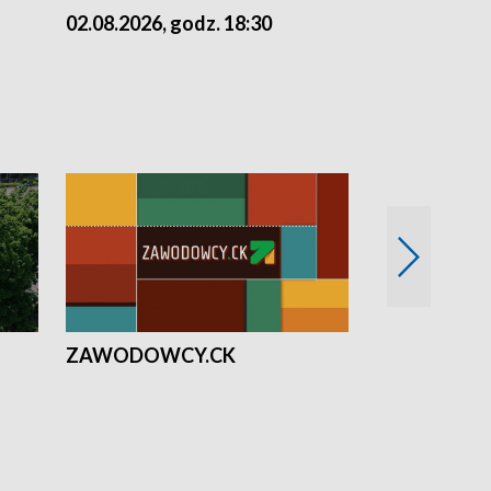
02.08.2026, godz. 18:30
01.08.2026, 
ZAWODOWCY.CK
Solidarni z U