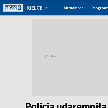
POWRÓT DO
KIELCE
Aktualności
Program
TVP REGIONY
Policja udaremnił