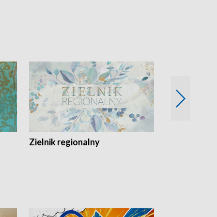
Zielnik regionalny
EkoLogiczni