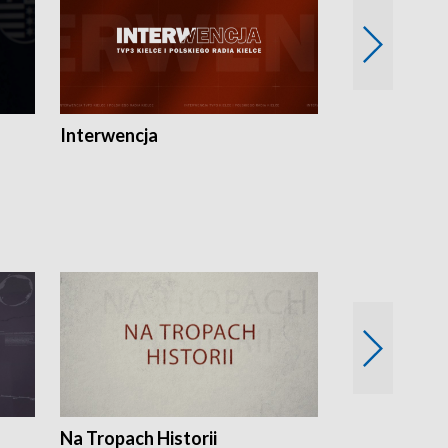
Interwencja
Fakty i Opin
Na Tropach Historii
Szept ziemi