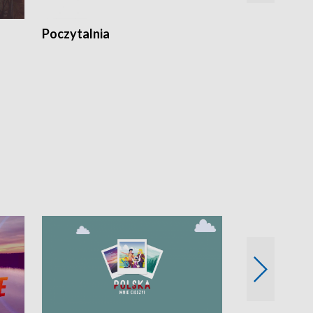
Poczytalnia
Koncerty TV