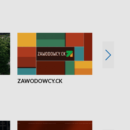
ZAWODOWCY.CK
Solidarni z U