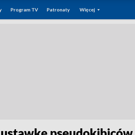
y
Program TV
Patronaty
Więcej
a ustawkę pseudokibiców 