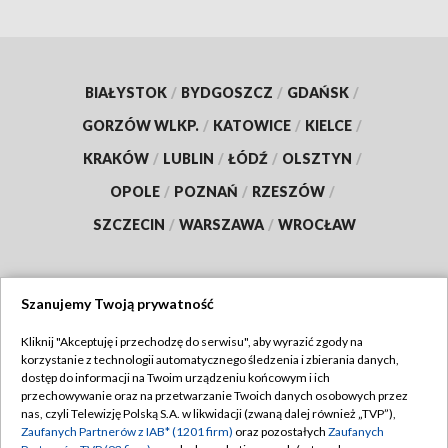
BIAŁYSTOK
/
BYDGOSZCZ
/
GDAŃSK
/
GORZÓW WLKP.
/
KATOWICE
/
KIELCE
/
KRAKÓW
/
LUBLIN
/
ŁÓDŹ
/
OLSZTYN
/
OPOLE
/
POZNAŃ
/
RZESZÓW
/
SZCZECIN
/
WARSZAWA
/
WROCŁAW
Szanujemy Twoją prywatność
Dołącz do nas:
Kliknij "Akceptuję i przechodzę do serwisu", aby wyrazić zgody na
korzystanie z technologii automatycznego śledzenia i zbierania danych,
TVP
dostęp do informacji na Twoim urządzeniu końcowym i ich
Abonament TVP
przechowywanie oraz na przetwarzanie Twoich danych osobowych przez
Regulamin TVP
nas, czyli Telewizję Polską S.A. w likwidacji (zwaną dalej również „TVP”),
Emisja w TVP
Zaufanych Partnerów z IAB* (1201 firm)
oraz pozostałych
Zaufanych
Polityka prywatności