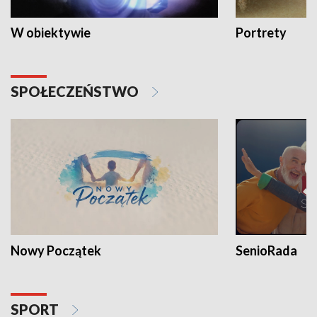
W obiektywie
Portrety
SPOŁECZEŃSTWO
Nowy Początek
SenioRada
SPORT