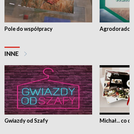
Pole do współpracy
Agrodoradcy 
INNE
Gwiazdy od Szafy
Michał... co dz