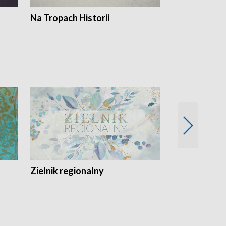
Na Tropach Historii
Szept ziemi
Zielnik regionalny
EkoLogiczni