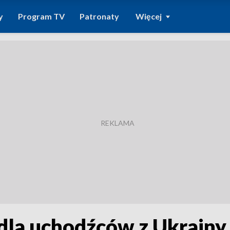
y
Program TV
Patronaty
Więcej
la uchodźców z Ukrainy. 