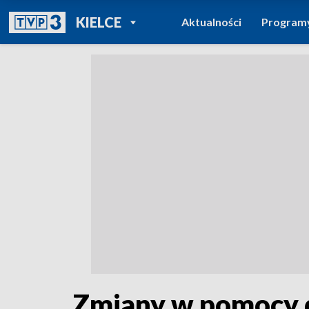
POWRÓT DO
KIELCE
Aktualności
Program
TVP REGIONY
Zmiany w pomocy d