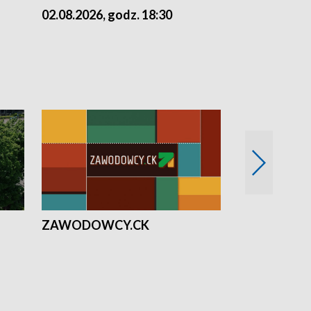
02.08.2026, godz. 18:30
01.08.2026, 
ZAWODOWCY.CK
Solidarni z U