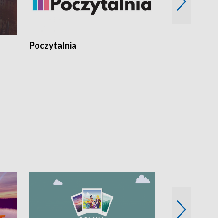
Poczytalnia
Koncerty TV