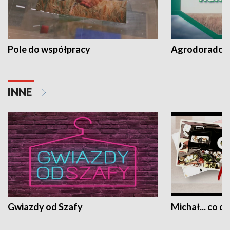
Pole do współpracy
Agrodoradcy 
INNE
Gwiazdy od Szafy
Michał... co dz