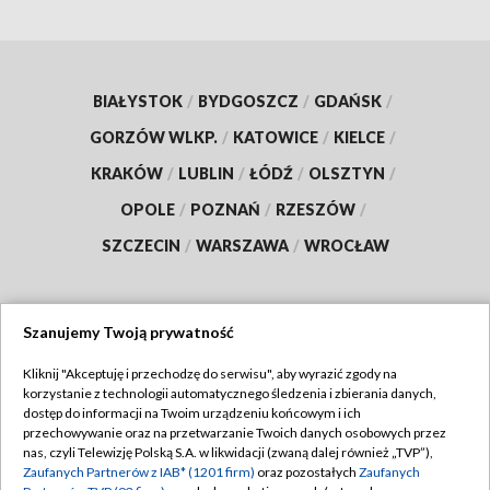
BIAŁYSTOK
/
BYDGOSZCZ
/
GDAŃSK
/
GORZÓW WLKP.
/
KATOWICE
/
KIELCE
/
KRAKÓW
/
LUBLIN
/
ŁÓDŹ
/
OLSZTYN
/
OPOLE
/
POZNAŃ
/
RZESZÓW
/
SZCZECIN
/
WARSZAWA
/
WROCŁAW
Szanujemy Twoją prywatność
Dołącz do nas:
Kliknij "Akceptuję i przechodzę do serwisu", aby wyrazić zgody na
korzystanie z technologii automatycznego śledzenia i zbierania danych,
TVP
dostęp do informacji na Twoim urządzeniu końcowym i ich
Abonament TVP
przechowywanie oraz na przetwarzanie Twoich danych osobowych przez
Regulamin TVP
nas, czyli Telewizję Polską S.A. w likwidacji (zwaną dalej również „TVP”),
Emisja w TVP
Zaufanych Partnerów z IAB* (1201 firm)
oraz pozostałych
Zaufanych
Polityka prywatności