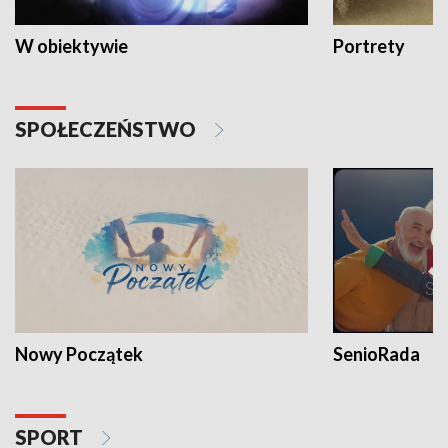
W obiektywie
Portrety
SPOŁECZEŃSTWO
Nowy Początek
SenioRada
SPORT