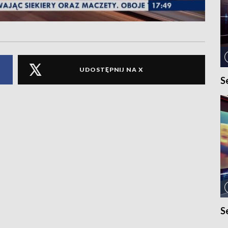
UDOSTĘPNIJ NA X
S
S