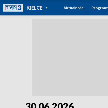
POWRÓT DO
KIELCE
Aktualności
Program
TVP REGIONY
30.06.2026