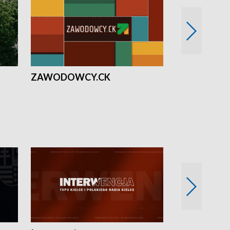
ZAWODOWCY.CK
Solidarni z U