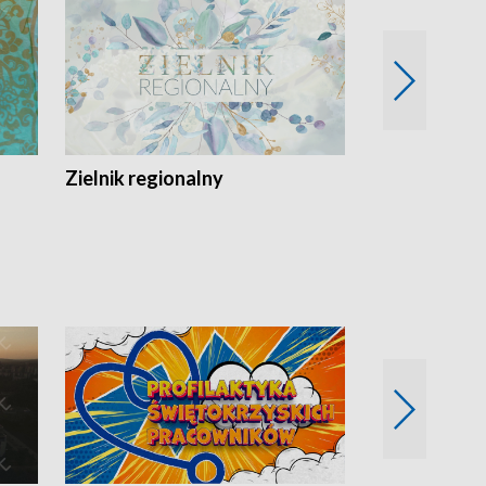
Zielnik regionalny
EkoLogiczni