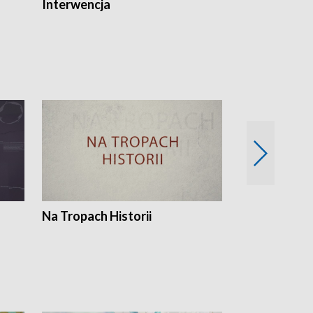
Interwencja
Fakty i Opin
Na Tropach Historii
Szept ziemi