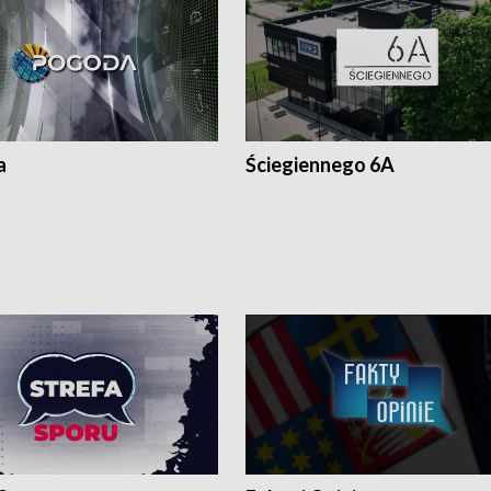
a
Ściegiennego 6A