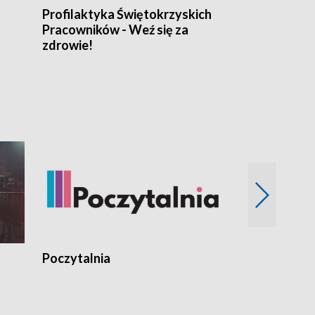
Profilaktyka Świętokrzyskich
Misja: Pacjen
Pracowników - Weź się za
zdrowie!
Poczytalnia
Koncerty TV