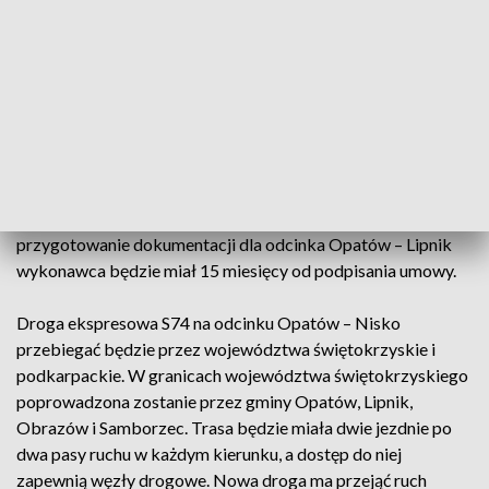
ocena ofert.
Wyłoniony wykonawca opracuje dokumentację projektową
obejmującą m.in. szczegółowe badania geologiczne,
wykonanie map do celów projektowych, analizy ruchu oraz
Koncepcję programową. Dokumentacja pozwoli określić
rozwiązania techniczne, koszty inwestycji i będzie podstawą
do przygotowania projektu budowlanego oraz późniejszej
realizacji zadania w systemie „Projektuj i buduj”. Na
przygotowanie dokumentacji dla odcinka Opatów – Lipnik
wykonawca będzie miał 15 miesięcy od podpisania umowy.
Droga ekspresowa S74 na odcinku Opatów – Nisko
przebiegać będzie przez województwa świętokrzyskie i
podkarpackie. W granicach województwa świętokrzyskiego
poprowadzona zostanie przez gminy Opatów, Lipnik,
Obrazów i Samborzec. Trasa będzie miała dwie jezdnie po
dwa pasy ruchu w każdym kierunku, a dostęp do niej
zapewnią węzły drogowe. Nowa droga ma przejąć ruch