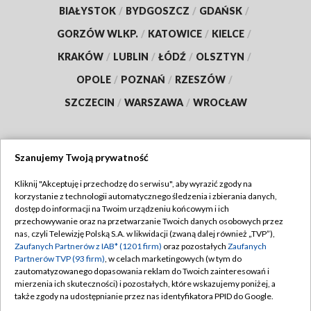
BIAŁYSTOK
/
BYDGOSZCZ
/
GDAŃSK
/
GORZÓW WLKP.
/
KATOWICE
/
KIELCE
/
KRAKÓW
/
LUBLIN
/
ŁÓDŹ
/
OLSZTYN
/
OPOLE
/
POZNAŃ
/
RZESZÓW
/
SZCZECIN
/
WARSZAWA
/
WROCŁAW
Szanujemy Twoją prywatność
Dołącz do nas:
Kliknij "Akceptuję i przechodzę do serwisu", aby wyrazić zgody na
korzystanie z technologii automatycznego śledzenia i zbierania danych,
TVP
dostęp do informacji na Twoim urządzeniu końcowym i ich
Abonament TVP
przechowywanie oraz na przetwarzanie Twoich danych osobowych przez
Regulamin TVP
nas, czyli Telewizję Polską S.A. w likwidacji (zwaną dalej również „TVP”),
Emisja w TVP
Polityka prywatności
Zaufanych Partnerów z IAB* (1201 firm)
oraz pozostałych
Zaufanych
Partnerów TVP (93 firm)
, w celach marketingowych (w tym do
Centrum informacji TVP
Moje zgody
zautomatyzowanego dopasowania reklam do Twoich zainteresowań i
mierzenia ich skuteczności) i pozostałych, które wskazujemy poniżej, a
Naziemna Telewizja Cyfrowa
Pomoc
także zgody na udostępnianie przez nas identyfikatora PPID do Google.
Sklep TVP