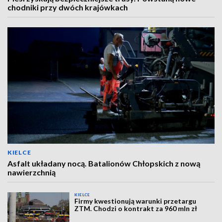
chodniki przy dwóch krajówkach
KIELCE
Asfalt układany nocą. Batalionów Chłopskich z nową
nawierzchnią
KIELCE
Firmy kwestionują warunki przetargu
ZTM. Chodzi o kontrakt za 960 mln zł