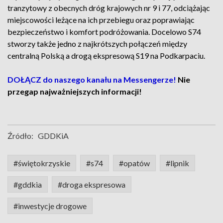
tranzytowy z obecnych dróg krajowych nr 9 i 77, odciążając
miejscowości leżące na ich przebiegu oraz poprawiając
bezpieczeństwo i komfort podróżowania. Docelowo S74
stworzy także jedno z najkrótszych połączeń między
centralną Polską a drogą ekspresową S19 na Podkarpaciu.
DOŁĄCZ do naszego kanału na Messengerze!
Nie
przegap najważniejszych informacji!
Źródło:
GDDKiA
#świętokrzyskie
#s74
#opatów
#lipnik
#gddkia
#droga ekspresowa
#inwestycje drogowe