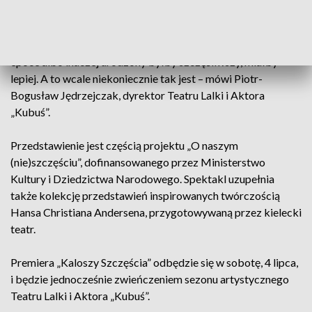
fabuła, trochę trudniejsza problematyka, bo pyta, jak to jest
z naszymi wyborami i naszym dobrym samopoczuciem.
Zawsze wydaje nam się, że ktoś inny, w innej sytuacji, w innej
epoce albo inaczej urodzony byłby szczęśliwszy, miałby
lepiej. A to wcale niekoniecznie tak jest – mówi Piotr-
Bogusław Jędrzejczak, dyrektor Teatru Lalki i Aktora
„Kubuś”.
Przedstawienie jest częścią projektu „O naszym
(nie)szczęściu”, dofinansowanego przez Ministerstwo
Kultury i Dziedzictwa Narodowego. Spektakl uzupełnia
także kolekcję przedstawień inspirowanych twórczością
Hansa Christiana Andersena, przygotowywaną przez kielecki
teatr.
Premiera „Kaloszy Szczęścia” odbędzie się w sobotę, 4 lipca,
i będzie jednocześnie zwieńczeniem sezonu artystycznego
Teatru Lalki i Aktora „Kubuś”.