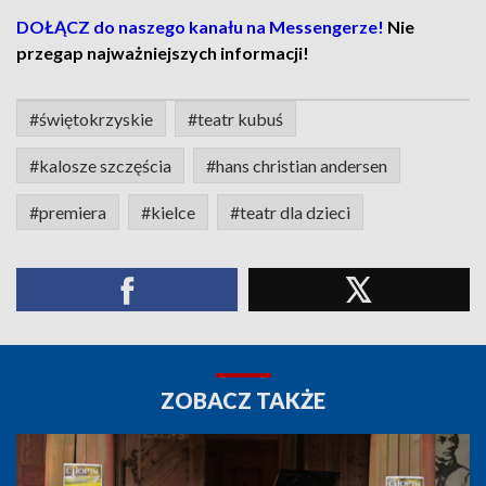
DOŁĄCZ do naszego kanału na Messengerze!
Nie
przegap najważniejszych informacji!
#świętokrzyskie
#teatr kubuś
#kalosze szczęścia
#hans christian andersen
#premiera
#kielce
#teatr dla dzieci
ZOBACZ TAKŻE