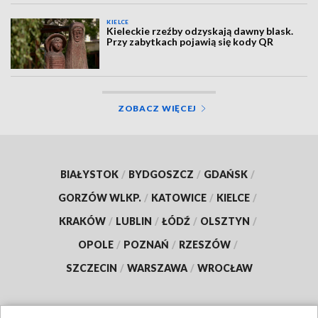
KIELCE
Kieleckie rzeźby odzyskają dawny blask.
Przy zabytkach pojawią się kody QR
ZOBACZ WIĘCEJ
BIAŁYSTOK
/
BYDGOSZCZ
/
GDAŃSK
/
GORZÓW WLKP.
/
KATOWICE
/
KIELCE
/
KRAKÓW
/
LUBLIN
/
ŁÓDŹ
/
OLSZTYN
/
OPOLE
/
POZNAŃ
/
RZESZÓW
/
SZCZECIN
/
WARSZAWA
/
WROCŁAW