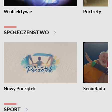
W obiektywie
Portrety
SPOŁECZEŃSTWO
Nowy Początek
SenioRada
SPORT