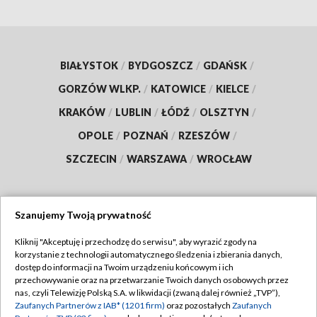
BIAŁYSTOK
/
BYDGOSZCZ
/
GDAŃSK
/
GORZÓW WLKP.
/
KATOWICE
/
KIELCE
/
KRAKÓW
/
LUBLIN
/
ŁÓDŹ
/
OLSZTYN
/
OPOLE
/
POZNAŃ
/
RZESZÓW
/
SZCZECIN
/
WARSZAWA
/
WROCŁAW
Szanujemy Twoją prywatność
Dołącz do nas:
Kliknij "Akceptuję i przechodzę do serwisu", aby wyrazić zgody na
korzystanie z technologii automatycznego śledzenia i zbierania danych,
TVP
dostęp do informacji na Twoim urządzeniu końcowym i ich
Abonament TVP
przechowywanie oraz na przetwarzanie Twoich danych osobowych przez
Regulamin TVP
nas, czyli Telewizję Polską S.A. w likwidacji (zwaną dalej również „TVP”),
Emisja w TVP
Zaufanych Partnerów z IAB* (1201 firm)
oraz pozostałych
Zaufanych
Polityka prywatności