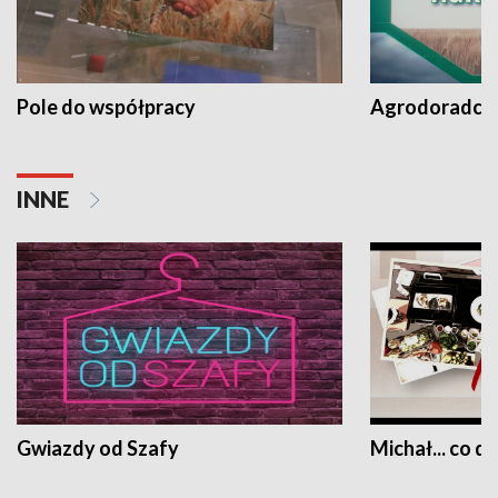
Pole do współpracy
Agrodoradcy 
INNE
Gwiazdy od Szafy
Michał... co dz