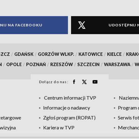
NIJ NA FACEBOOKU
UDOSTĘPNIJ 
SZCZ
/
GDAŃSK
/
GORZÓW WLKP.
/
KATOWICE
/
KIELCE
/
KRA
N
/
OPOLE
/
POZNAŃ
/
RZESZÓW
/
SZCZECIN
/
WARSZAWA
/
W
Dołącz do nas:
Centrum informacji TVP
Naziemna
Informacje o nadawcy
Program d
zetargowe
Zgłoś program (ROPAT)
Serwis fo
wizyjna
Kariera w TVP
Merchandi