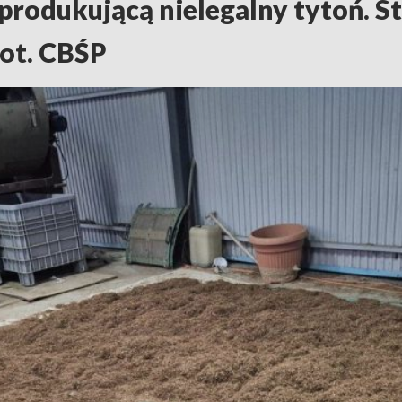
produkującą nielegalny tytoń. S
fot. CBŚP