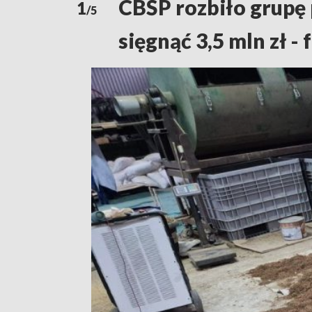
CBŚP rozbiło grupę 
1
/5
sięgnąć 3,5 mln zł - 