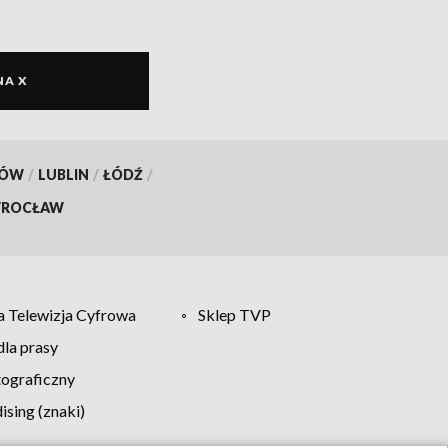
NA X
KÓW
/
LUBLIN
/
ŁÓDŹ
/
ROCŁAW
 Telewizja Cyfrowa
Sklep TVP
la prasy
tograficzny
sing (znaki)